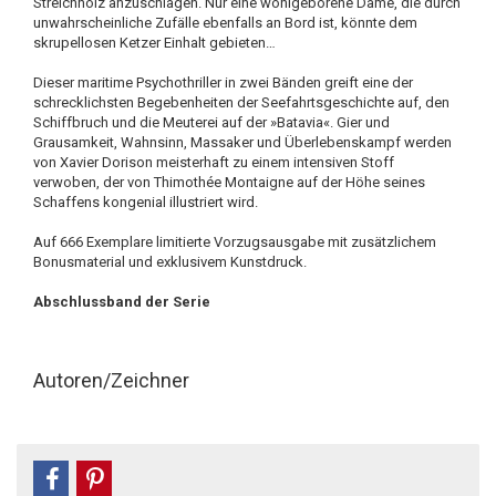
Streichholz anzuschlagen. Nur eine wohlgeborene Dame, die durch
unwahrscheinliche Zufälle ebenfalls an Bord ist, könnte dem
skrupellosen Ketzer Einhalt gebieten…
Dieser maritime Psychothriller in zwei Bänden greift eine der
schrecklichsten Begebenheiten der Seefahrtsgeschichte auf, den
Schiffbruch und die Meuterei auf der »Batavia«. Gier und
Grausamkeit, Wahnsinn, Massaker und Überlebenskampf werden
von Xavier Dorison meisterhaft zu einem intensiven Stoff
verwoben, der von Thimothée Montaigne auf der Höhe seines
Schaffens kongenial illustriert wird.
Auf 666 Exemplare limitierte Vorzugsausgabe mit zusätzlichem
Bonusmaterial und exklusivem Kunstdruck.
Abschlussband der Serie
Autoren/Zeichner