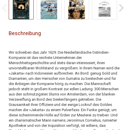
Beschreibung
Wir schreiben das Jahr 1629. Die Niederländische Ostindien-
Kompanie ist das reichste Unternehmen der
Menschheitsgeschichte und stets daran interessiert, ihren
unvorstellbaren Wohlstand zu vergrößern. In ihrem Namen wird die
»Jakarta« nach Indonesien aufbrechen. An Bord: genug Gold und
Diamanten, um den Herrscher von Sumatra zu bestechen und für
die Anliegen der Kompanie hörig zu machen. Die Mannschaft
jedoch steht in großem Kontrast zur edlen Ladung: 300 Menschen
aus den schmutzigsten Slums von Amsterdam, von der blanken
Verzweiflung an Bord des Seelenfängers getrieben. Die
Grausamkeit ihrer Offiziere und der ewige Lockruf des Goldes
machen die »Jakarta« zu einem Pulverfass. Ein Funke genügt, um
diese schwimmende Hölle auf Erden zur Meuterei zu treiben. Und
ein charismatischer Mann namens Jeronimus Cornelius, ruinierter
Apotheker und von der Inquisition verfolgt, ist willens, das