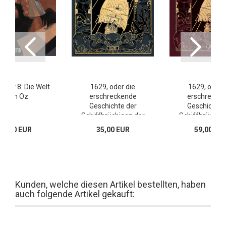
aker 8: Die Welt
1629, oder die
1629, oder 
nach Oz
erschreckende
erschrecke
Geschichte der
Geschichte 
Schiffbrüchigen der
Schiffbrüchige
Jakarta 1
Jakarta 1 (V
18,00 EUR
35,00 EUR
59,00 EU
Kunden, welche diesen Artikel bestellten, haben
auch folgende Artikel gekauft: