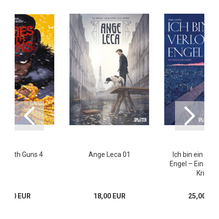
es with Guns 4
Ange Leca 01
Ich bin ein verl
Engel – Ein Bar
Krimi
18,00 EUR
18,00 EUR
25,00 EU