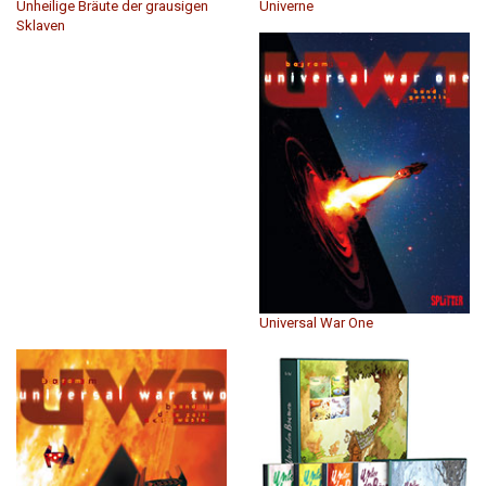
Unheilige Bräute der grausigen
Univerne
Sklaven
Universal War One