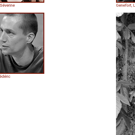
 Séverine
Genefort, 
édéric