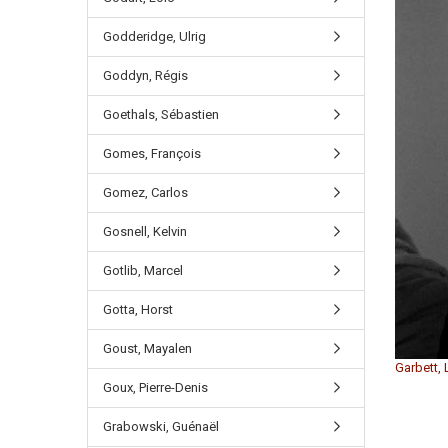
Godderidge, Ulrig
Goddyn, Régis
Goethals, Sébastien
Gomes, François
Gomez, Carlos
Gosnell, Kelvin
Gotlib, Marcel
Gotta, Horst
Goust, Mayalen
Garbett, 
Goux, Pierre-Denis
Grabowski, Guénaël