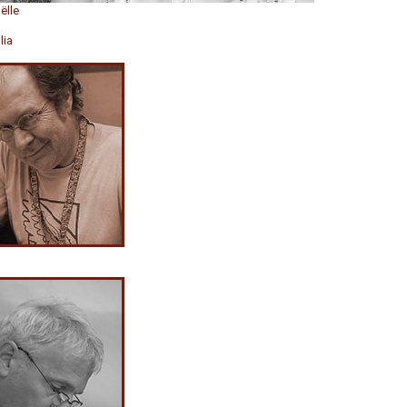
aëlle
lia