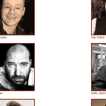
kasin
Gal, Katrin
an
Galic, Bert