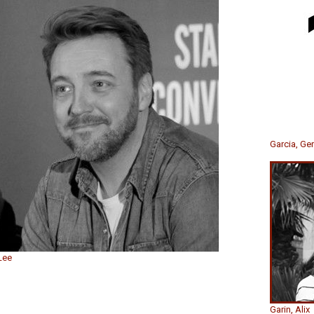
Garcia, G
Lee
Garin, Alix