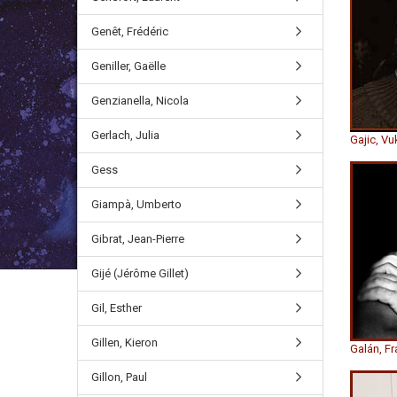
Genêt, Frédéric
Geniller, Gaëlle
Genzianella, Nicola
Gerlach, Julia
Gajic, Vu
Gess
Giampà, Umberto
Gibrat, Jean-Pierre
Gijé (Jérôme Gillet)
Gil, Esther
Gillen, Kieron
Galán, Fr
Gillon, Paul