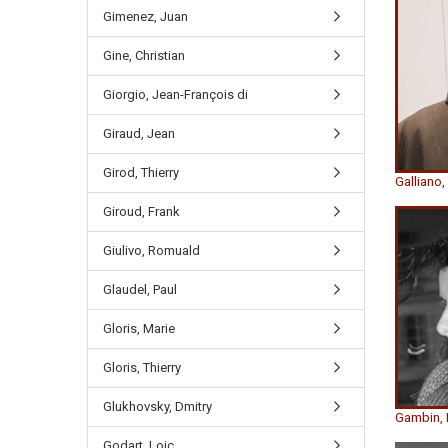
Gimenez, Juan
Gine, Christian
Giorgio, Jean-François di
Giraud, Jean
Girod, Thierry
Galliano,
Giroud, Frank
Giulivo, Romuald
Glaudel, Paul
Gloris, Marie
Gloris, Thierry
Glukhovsky, Dmitry
Gambin, 
Godart, Loic