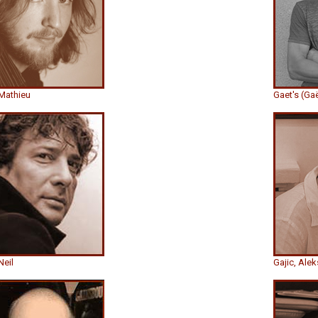
 Mathieu
Gaet's (Gaë
Neil
Gajic, Ale