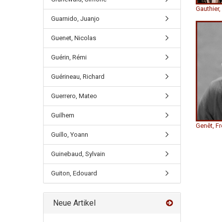
Gauthier,
Guarnido, Juanjo
Guenet, Nicolas
Guérin, Rémi
Guérineau, Richard
Guerrero, Mateo
Guilhem
Genêt, Fr
Guillo, Yoann
Guinebaud, Sylvain
Guiton, Edouard
Neue Artikel