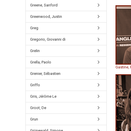
Greene, Sanford
Greenwood, Justin
Greg
Gregorio, Giovanni di
Grelin
Grella, Paolo
Gastine, 
Grenier, Sébastien
Griffo
Gris, Jérôme Le
Groot, De
Grun
Grünewald, Simone