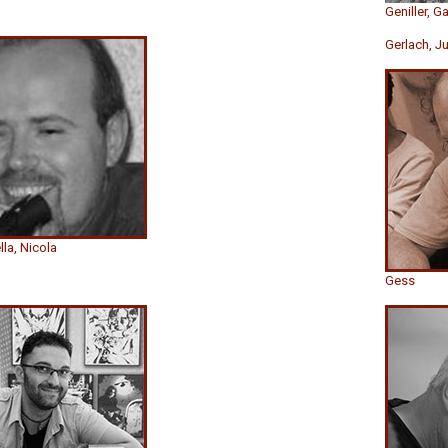
Geniller, G
Gerlach, Ju
la, Nicola
Gess