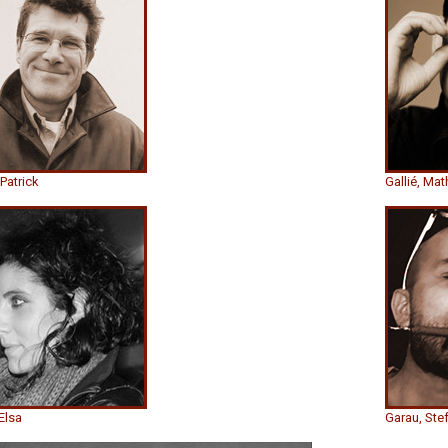
 Patrick
Gallié, Mat
Elsa
Garau, Ste