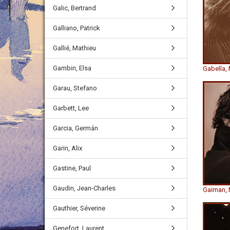
Galic, Bertrand
Galliano, Patrick
Gallié, Mathieu
Gambin, Elsa
Gabella,
Garau, Stefano
Garbett, Lee
Garcia, Germán
Garin, Alix
Gastine, Paul
Gaudin, Jean-Charles
Gaiman, 
Gauthier, Séverine
Genefort, Laurent