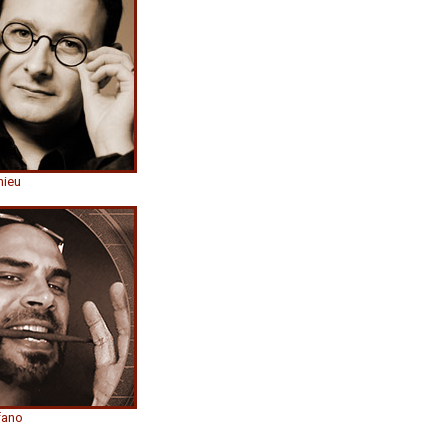
hieu
fano