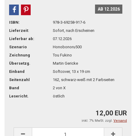
AB 12.2026
teilen
pin it
ISBN:
978-3-69258-917-6
Lieferzeit:
Sofort, nach Erscheinen
Lieferbar ab:
07.12.2026
Szenario
Honobonoru500
Zeichnung
Tou Fukino
Übersetzg.
Martin Gericke
Einband
Softcover, 13 x 19 cm
Seitenzahl
162, schwarz-weiß mit 2 Farbseiten
Band
2 von X
Lesericht.
östlich
12,00 EUR
inkl. 7% MwSt. zzgl.
Versand