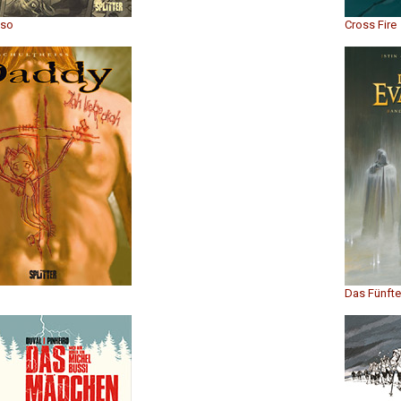
aso
Cross Fire
Das Fünft