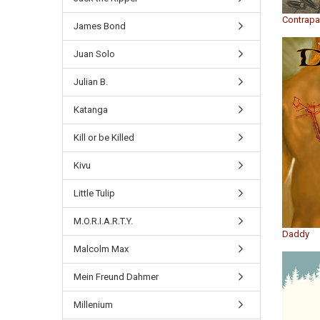
Contrap
James Bond
Juan Solo
Julian B.
Katanga
Kill or be Killed
Kivu
Little Tulip
M.O.R.I.A.R.T.Y.
Daddy
Malcolm Max
Mein Freund Dahmer
Millenium