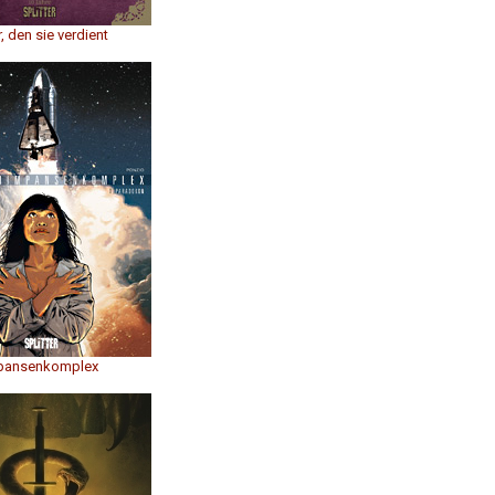
, den sie verdient
pansenkomplex