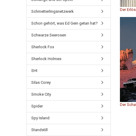
Der Erlös
Schmetterlingsnetzwerk
Schon gehört, was Ed Gein getan hat?
Schwarze Seerosen
Sherlock Fox
Sherlock Holmes
SHI
Silas Corey
Smoke City
Der Schat
Spider
Spy Island
Standstill