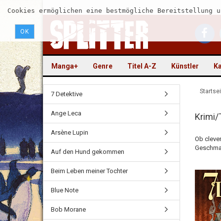
Cookies ermöglichen eine bestmögliche Bereitstellung u
OK
Manga+
Genre
Titel A-Z
Künstler
Ka
Startsei
7 Detektive
Ange Leca
Krimi/T
Arsène Lupin
Ob clever
Geschmac
Auf den Hund gekommen
Beim Leben meiner Tochter
Blue Note
Bob Morane