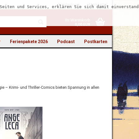
Kundenlogin
Merkzettel
Seiten und Services, erklären Sie sich damit einverstand
Ihr Warenkorb
0,00 EUR
r
Ferienpakete 2026
Podcast
Postkarten
to erstellen
ie – Krimi- und Thriller-Comics bieten Spannung in allen
swort vergessen?