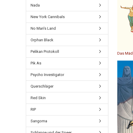
Nada
New York Cannibals
No Man's Land
Orphan Black
Pelikan Protokoll
Das Mädc
Pik As
Psycho Investigator
Querschläger
Red Skin
RIP
Sangoma
Schlange und der Speer