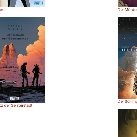
er
Der Mörder
Der Schim
z der Geisterstadt