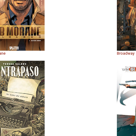
ane
Broadway