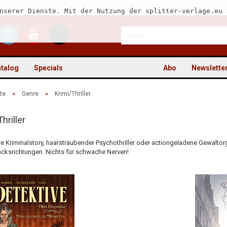
nserer Dienste. Mit der Nutzung der splitter-verlage.eu 
talog
Specials
Abo
Newslette
»
»
te
Genre
Krimi/Thriller
hriller
Kon
e Kriminalstory, haarsträubender Psychothriller oder actiongeladene Gewaltorg
ksrichtungen. Nichts für schwache Nerven!
Pas