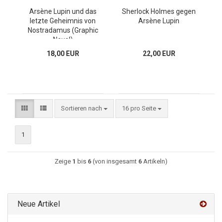
Arsène Lupin und das
Sherlock Holmes gegen
letzte Geheimnis von
Arsène Lupin
Nostradamus (Graphic
Novel)
18,00 EUR
22,00 EUR
Sortieren nach
16 pro Seite
1
Zeige
1
bis
6
(von insgesamt
6
Artikeln)
Neue Artikel