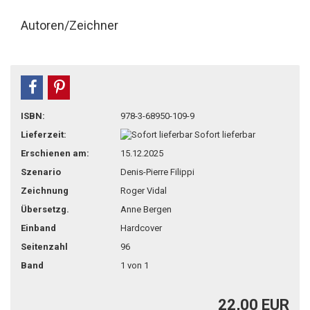
Autoren/Zeichner
teilen
pin it
ISBN:
978-3-68950-109-9
Lieferzeit:
Sofort lieferbar
Erschienen am:
15.12.2025
Szenario
Denis-Pierre Filippi
Zeichnung
Roger Vidal
Übersetzg.
Anne Bergen
Einband
Hardcover
Seitenzahl
96
Band
1 von 1
22,00 EUR