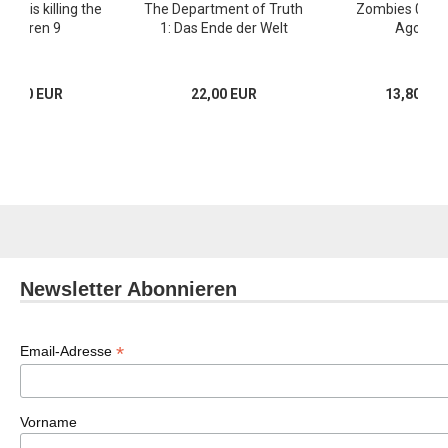
ng is killing the
The Department of Truth
Zombies 0: To
Children 9
1: Das Ende der Welt
Agonie
24,00 EUR
22,00 EUR
13,80 EU
Newsletter Abonnieren
*
Email-Adresse
Vorname