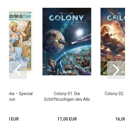
2: Celia – Special
Colony 01: Die
Colony 02: Unt
Edition
Schiffbrüchigen des Alls
29,80 EUR
17,00 EUR
16,00 EU