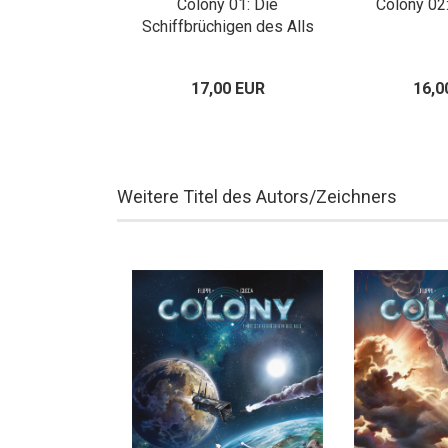
: Bedrängnis
Colony 01: Die
Colony 02
Schiffbrüchigen des Alls
00 EUR
17,00 EUR
16,0
Weitere Titel des Autors/Zeichners