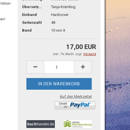
iction-
Übersetzg.
Tanja Krämling
Einband
Hardcover
se«!
Seitenzahl
48
Band
10 von X
.
17,00 EUR
inkl. 7% MwSt. zzgl.
Versand
Auf den Merkzettel