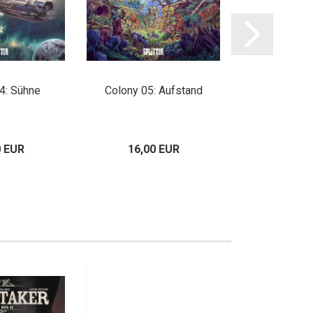
4: Sühne
Colony 05: Aufstand
Colony 06: Ei
0 EUR
16,00 EUR
16,00