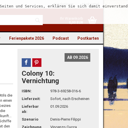
Kundenlogin
Merkzettel
Seiten und Services, erklären Sie sich damit einverstand
Ihr Warenkorb
0,00 EUR
r
Ferienpakete 2026
Podcast
Postkarten
AB 09.2026
teilen
pin it
Colony 10:
to erstellen
Vernichtung
swort vergessen?
ISBN:
978-3-69258-016-6
tils die
Lieferzeit:
Sofort, nach Erscheinen
an einen
Spezies
Lieferbar
01.09.2026
 die
ab:
kunft...
Szenario
Denis-Pierre Filippi
Schiffe
it den
Zeichnung
Vincenzo Cucca