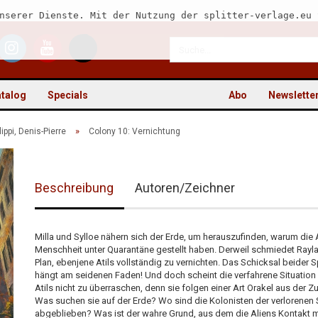
nserer Dienste. Mit der Nutzung der splitter-verlage.eu 
talog
Specials
Abo
Newslette
»
lippi, Denis-Pierre
Colony 10: Vernichtung
Beschreibung
Autoren/Zeichner
Kon
Pas
Milla und Sylloe nähern sich der Erde, um herauszufinden, warum die A
Menschheit unter Quarantäne gestellt haben. Derweil schmiedet Rayl
Plan, ebenjene Atils vollständig zu vernichten. Das Schicksal beider 
hängt am seidenen Faden! Und doch scheint die verfahrene Situation
Atils nicht zu überraschen, denn sie folgen einer Art Orakel aus der Zu
Was suchen sie auf der Erde? Wo sind die Kolonisten der verlorenen 
abgeblieben? Was ist der wahre Grund, aus dem die Aliens Kontakt m