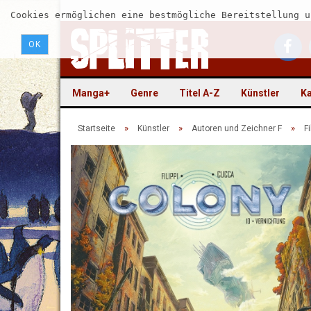
Cookies ermöglichen eine bestmögliche Bereitstellung u
OK
Manga+
Genre
Titel A-Z
Künstler
Ka
»
»
»
Startseite
Künstler
Autoren und Zeichner F
Fi