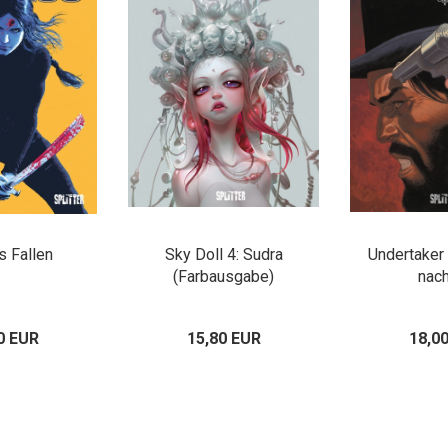
s Fallen
Sky Doll 4: Sudra
Undertaker 
(Farbausgabe)
nac
0 EUR
15,80 EUR
18,0