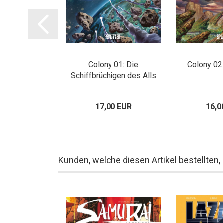
elia – Special
Colony 01: Die
Colony 02
ition
Schiffbrüchigen des Alls
80 EUR
17,00 EUR
16,0
Kunden, welche diesen Artikel bestellten,