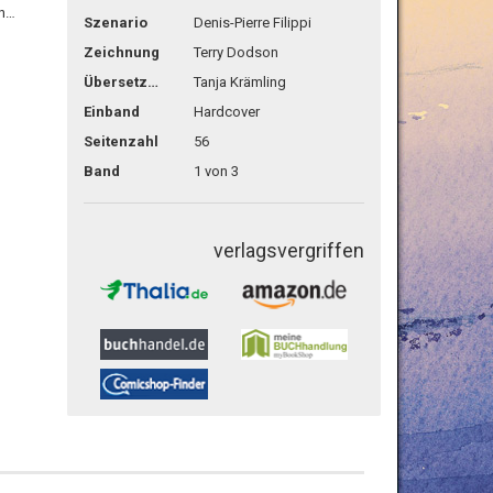
en…
Szenario
Denis-Pierre Filippi
Zeichnung
Terry Dodson
Übersetzg.
Tanja Krämling
Einband
Hardcover
Seitenzahl
56
Band
1 von 3
verlagsvergriffen