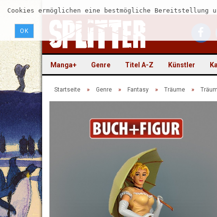
Cookies ermöglichen eine bestmögliche Bereitstellung u
OK
Manga+
Genre
Titel A-Z
Künstler
Ka
»
»
»
»
Startseite
Genre
Fantasy
Träume
Träum