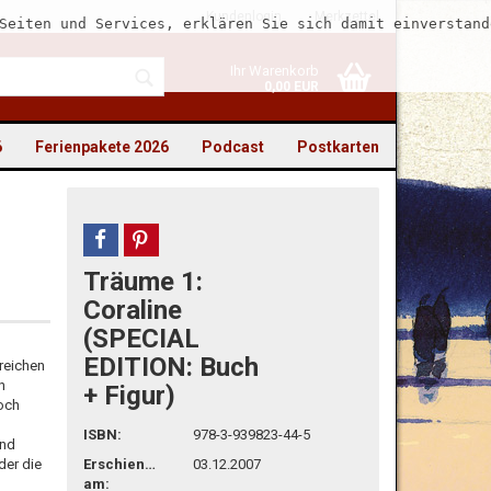
Kundenlogin
Merkzettel
Seiten und Services, erklären Sie sich damit einverstand
Ihr Warenkorb
0,00 EUR
6
Ferienpakete 2026
Podcast
Postkarten
teilen
pin it
Träume 1:
to erstellen
Coraline
(SPECIAL
swort vergessen?
EDITION: Buch
 reichen
n
+ Figur)
doch
ISBN:
978-3-939823-44-5
und
Erschienen
03.12.2007
er die
am: