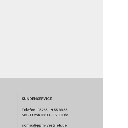
KUNDENSERVICE
Telefon: 05265 - 9 55 88 55
Mo - Fr von 09:00 - 16:00 Uhr
comic@ppm-vertrieb.de