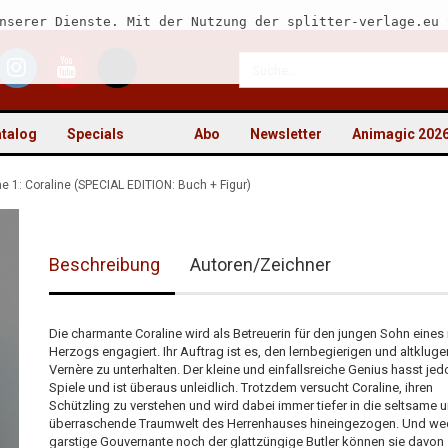
nserer Dienste. Mit der Nutzung der splitter-verlage.eu 
talog
Specials
Abo
Newsletter
Animagic 202
e 1: Coraline (SPECIAL EDITION: Buch + Figur)
Beschreibung
Autoren/Zeichner
Kon
Pas
Die charmante Coraline wird als Betreuerin für den jungen Sohn eines
Herzogs engagiert. Ihr Auftrag ist es, den lernbegierigen und altkluge
Vernère zu unterhalten. Der kleine und einfallsreiche Genius hasst je
Spiele und ist überaus unleidlich. Trotzdem versucht Coraline, ihren
Schützling zu verstehen und wird dabei immer tiefer in die seltsame 
überraschende Traumwelt des Herrenhauses hineingezogen. Und wed
garstige Gouvernante noch der glattzüngige Butler können sie davon