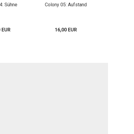
4: Sühne
Colony 05: Aufstand
Colony 06: Ei
0 EUR
16,00 EUR
16,00