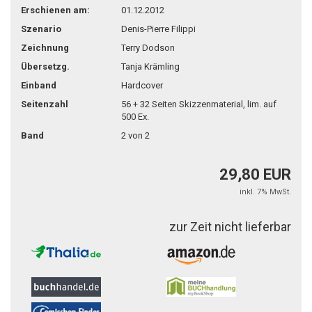
Erschienen am:
01.12.2012
Szenario
Denis-Pierre Filippi
Zeichnung
Terry Dodson
Übersetzg.
Tanja Krämling
Einband
Hardcover
Seitenzahl
56 + 32 Seiten Skizzenmaterial, lim. auf
500 Ex.
Band
2 von 2
29,80 EUR
inkl. 7% MwSt.
zur Zeit nicht lieferbar