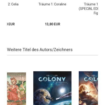
äume 2: Celia
Träume 1: Coraline
Träume 1: Cor
(SPECIAL EDITION
Figur)
13,80 EUR
13,80 EUR
Weitere Titel des Autors/Zeichners