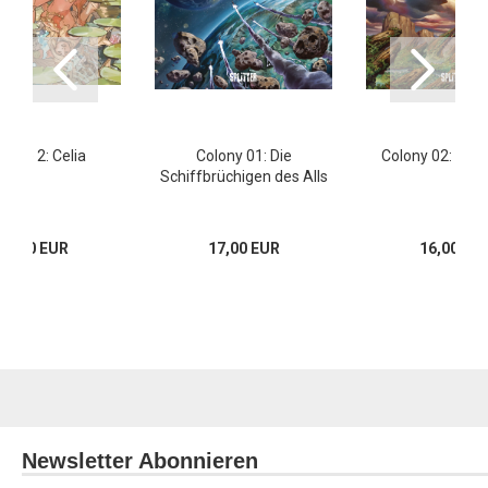
äume 2: Celia
Colony 01: Die
Colony 02: Unt
Schiffbrüchigen des Alls
13,80 EUR
17,00 EUR
16,00 EU
Newsletter Abonnieren