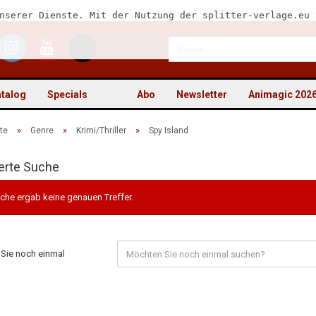
nserer Dienste. Mit der Nutzung der splitter-verlage.eu 
talog
Specials
Abo
Newsletter
Animagic 202
»
»
»
te
Genre
Krimi/Thriller
Spy Island
erte Suche
Kon
che ergab keine genauen Treffer.
Pas
Sie noch einmal