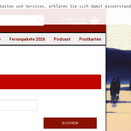
Kundenlogin
Merkzettel
Seiten und Services, erklären Sie sich damit einverstand
Ihr Warenkorb
0,00 EUR
6
Ferienpakete 2026
Podcast
Postkarten
to erstellen
swort vergessen?
SUCHEN