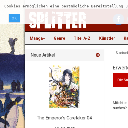
Cookies ermöglichen eine bestmögliche Bereitstellung u
OK
Manga+
Genre
Titel A-Z
Künstler
Ka
Startsei
Neue Artikel
Erweit
Die Su
Möchten 
suchen?
The Emperor's Caretaker 04