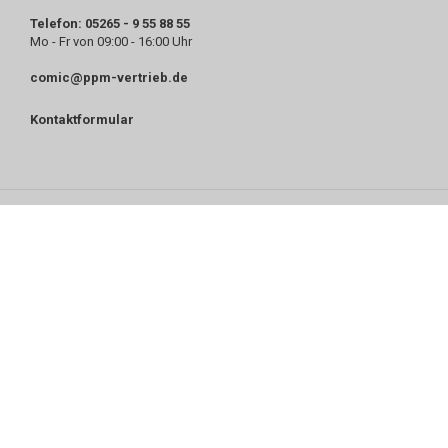
Telefon: 05265 - 9 55 88 55
Mo - Fr von 09:00 - 16:00 Uhr
comic@ppm-vertrieb.de
Kontaktformular