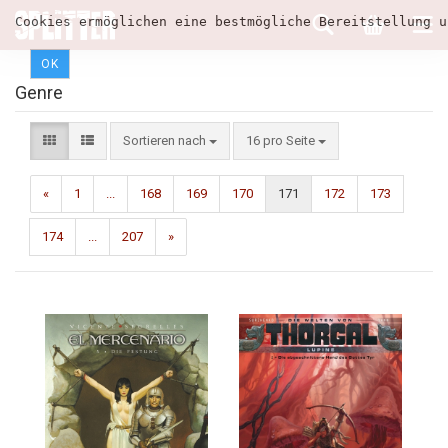
Cookies ermöglichen eine bestmögliche Bereitstellung u
OK
Genre
Sortieren nach
16 pro Seite
«
1
...
168
169
170
171
172
173
174
...
207
»