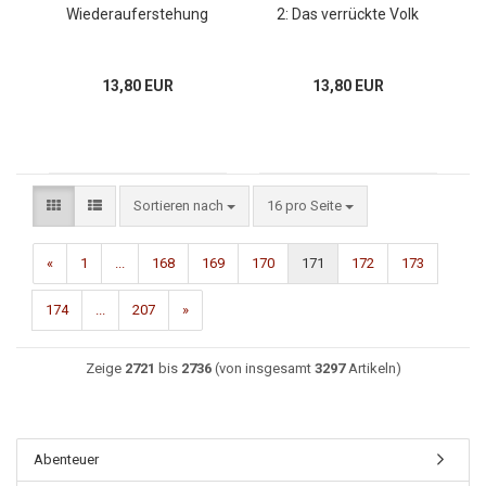
Wiederauferstehung
2: Das verrückte Volk
13,80 EUR
13,80 EUR
Sortieren nach
16 pro Seite
«
1
...
168
169
170
171
172
173
174
...
207
»
Zeige
2721
bis
2736
(von insgesamt
3297
Artikeln)
Abenteuer