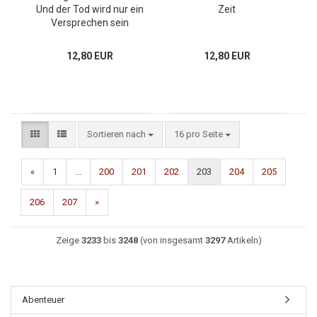
Und der Tod wird nur ein
Zeit
Versprechen sein
12,80 EUR
12,80 EUR
Sortieren nach
16 pro Seite
«
1
...
200
201
202
203
204
205
206
207
»
Zeige
3233
bis
3248
(von insgesamt
3297
Artikeln)
Abenteuer