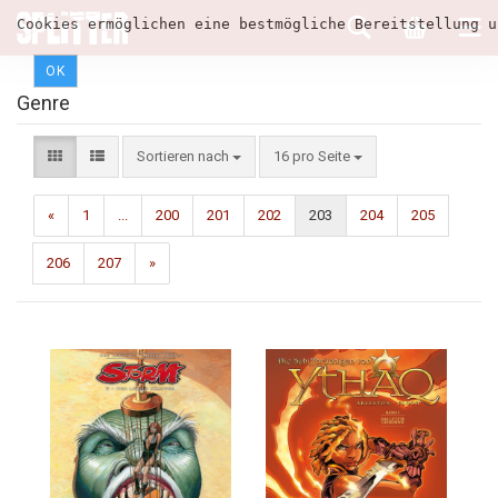
Cookies ermöglichen eine bestmögliche Bereitstellung u
OK
Genre
Sortieren nach
16 pro Seite
«
1
...
200
201
202
203
204
205
206
207
»