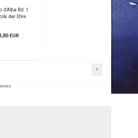
o d'Alba Bd. 1:
lik der Ehre
3,80 EUR
1
tikeln)