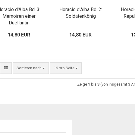
oracio d'Alba Bd. 3:
Horacio d'Alba Bd. 2:
Horaci
Memoiren einer
Soldatenkönig
Repub
Duellantin
14,80 EUR
14,80 EUR
1
Sortieren nach
16 pro Seite
Zeige
1
bis
3
(von insgesamt
3
Ar