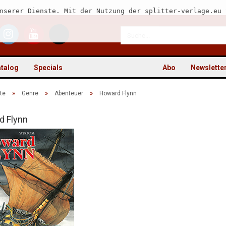
nserer Dienste. Mit der Nutzung der splitter-verlage.eu 
talog
Specials
Abo
Newslette
»
»
»
te
Genre
Abenteuer
Howard Flynn
d Flynn
Kon
Pas