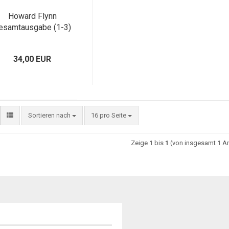
Howard Flynn
esamtausgabe (1-3)
34,00 EUR
Sortieren nach
16 pro Seite
Zeige
1
bis
1
(von insgesamt
1
Ar