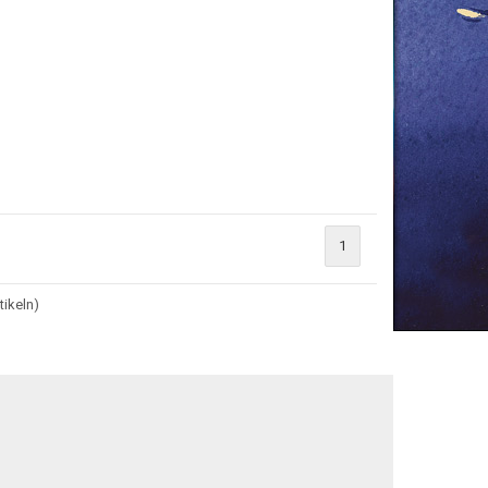
1
tikeln)