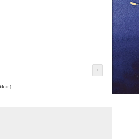
1
tikeln)