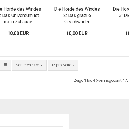
e Horde des Windes
Die Horde des Windes
Die Ho
: Das Universum ist
2: Das grazile
3: D
mein Zuhause
Geschwader
18,00 EUR
18,00 EUR
1
Sortieren nach
16 pro Seite
Zeige
1
bis
4
(von insgesamt
4
Ar