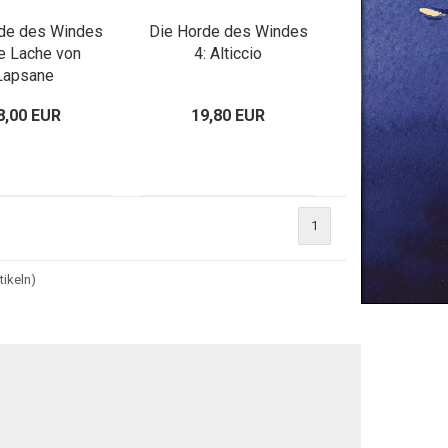
rde des Windes
Die Horde des Windes
ie Lache von
4: Alticcio
Lapsane
8,00 EUR
19,80 EUR
1
tikeln)