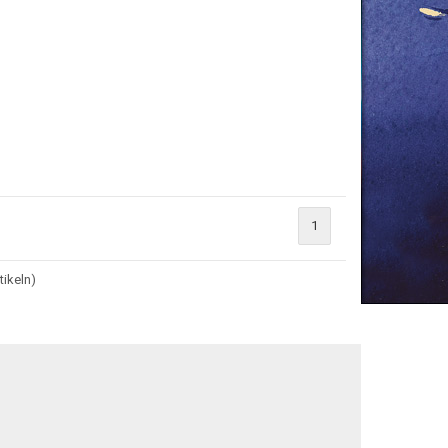
1
tikeln)