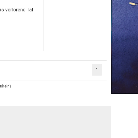
as verlorene Tal
1
tikeln)