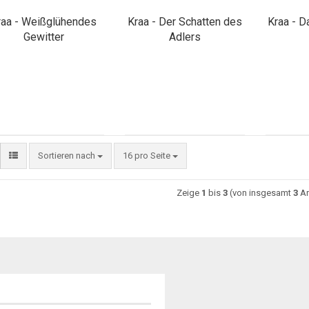
raa - Weißglühendes
Kraa - Der Schatten des
Kraa - D
Gewitter
Adlers
Sortieren nach
16 pro Seite
Zeige
1
bis
3
(von insgesamt
3
Ar