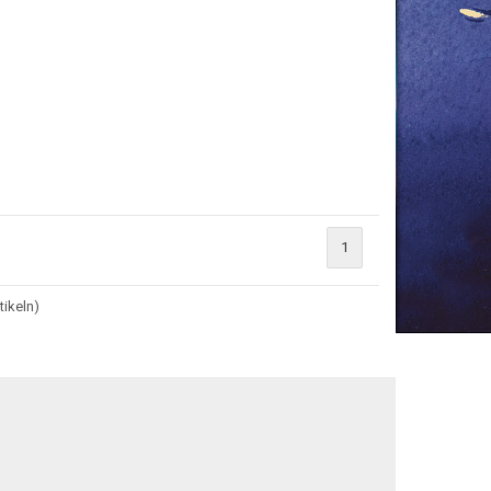
1
tikeln)