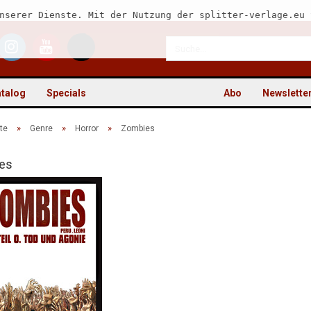
nserer Dienste. Mit der Nutzung der splitter-verlage.eu 
talog
Specials
Abo
Newslette
»
»
»
te
Genre
Horror
Zombies
es
Kon
Pas