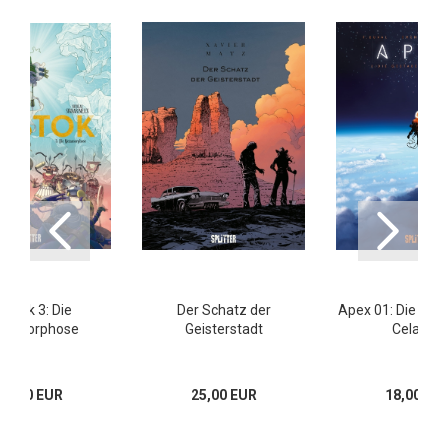
astok 3: Die
Der Schatz der
Apex 01: Die Ges
tamorphose
Geisterstadt
Celadön
18,00 EUR
25,00 EUR
18,00 EU