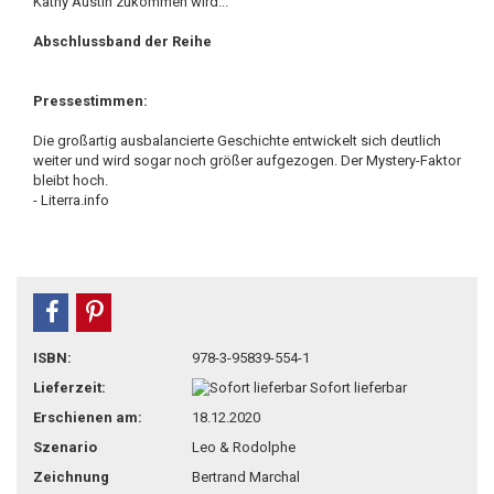
Kathy Austin zukommen wird...
Abschlussband der Reihe
Pressestimmen:
Die großartig ausbalancierte Geschichte entwickelt sich deutlich
weiter und wird sogar noch größer aufgezogen. Der Mystery-Faktor
bleibt hoch.
- Literra.info
teilen
pin it
ISBN:
978-3-95839-554-1
Lieferzeit:
Sofort lieferbar
Erschienen am:
18.12.2020
Szenario
Leo & Rodolphe
Zeichnung
Bertrand Marchal