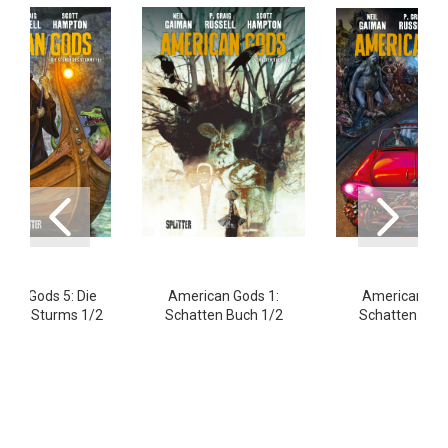
can Gods 5: Die
American Gods 1:
American God
 des Sturms 1/2
Schatten Buch 1/2
Schatten Buc