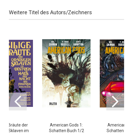
Weitere Titel des Autors/Zeichners
lige Bräute der
American Gods 1:
American God
igen Sklaven im
Schatten Buch 1/2
Schatten Buc