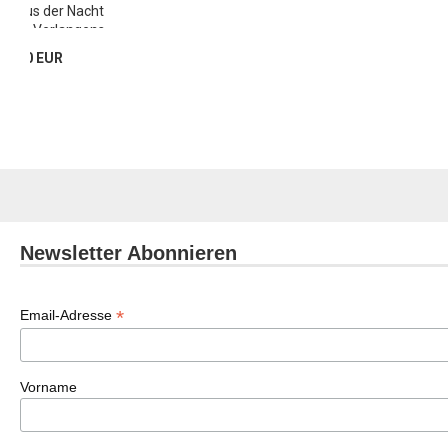
n Haus der Nacht
nstren Verlangens
17,00 EUR
Newsletter Abonnieren
*
Email-Adresse
Vorname