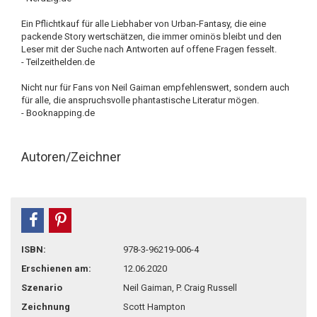
Ein Pflichtkauf für alle Liebhaber von Urban-Fantasy, die eine
packende Story wertschätzen, die immer ominös bleibt und den
Leser mit der Suche nach Antworten auf offene Fragen fesselt.
- Teilzeithelden.de
Nicht nur für Fans von Neil Gaiman empfehlenswert, sondern auch
für alle, die anspruchsvolle phantastische Literatur mögen.
- Booknapping.de
Autoren/Zeichner
teilen
pin it
ISBN:
978-3-96219-006-4
Erschienen am:
12.06.2020
Szenario
Neil Gaiman, P. Craig Russell
Zeichnung
Scott Hampton