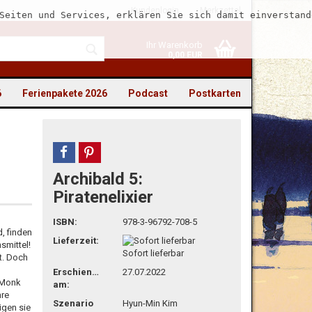
Kundenlogin
Merkzettel
Seiten und Services, erklären Sie sich damit einverstand
Ihr Warenkorb
0,00 EUR
6
Ferienpakete 2026
Podcast
Postkarten
teilen
pin it
Archibald 5:
to erstellen
Piratenelixier
swort vergessen?
ISBN:
978-3-96792-708-5
, finden
Lieferzeit:
smittel!
Sofort lieferbar
t. Doch
Erschienen
27.07.2022
d Monk
am:
hre
Szenario
Hyun-Min Kim
igen sie