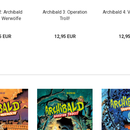
2: Archibald
Archibald 3: Operation
Archibald 4: 
e Werwölfe
Troll!
5 EUR
12,95 EUR
12,9