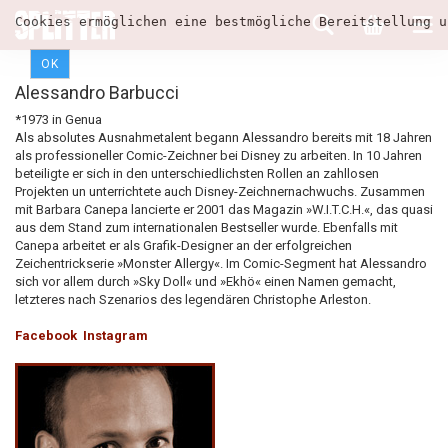
Cookies ermöglichen eine bestmögliche Bereitstellung u
OK
Alessandro Barbucci
*1973 in Genua
Als absolutes Ausnahmetalent begann Alessandro bereits mit 18 Jahren
als professioneller Comic-Zeichner bei Disney zu arbeiten. In 10 Jahren
beteiligte er sich in den unterschiedlichsten Rollen an zahllosen
Projekten un unterrichtete auch Disney-Zeichnernachwuchs. Zusammen
mit Barbara Canepa lancierte er 2001 das Magazin »W.I.T.C.H.«, das quasi
aus dem Stand zum internationalen Bestseller wurde. Ebenfalls mit
Canepa arbeitet er als Grafik-Designer an der erfolgreichen
Zeichentrickserie »Monster Allergy«. Im Comic-Segment hat Alessandro
sich vor allem durch »Sky Doll« und »Ekhö« einen Namen gemacht,
letzteres nach Szenarios des legendären Christophe Arleston.
Facebook
Instagram