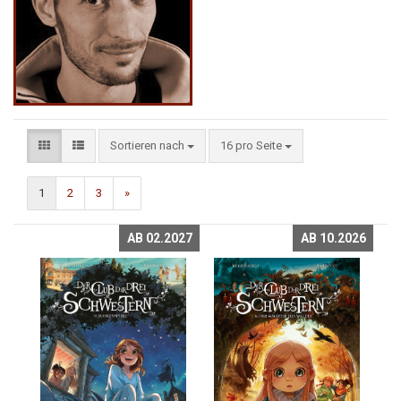
Sortieren nach
16 pro Seite
1
2
3
»
AB 02.2027
AB 10.2026