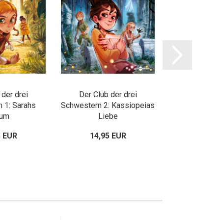
 der drei
Der Club der drei
Der Club 
 1: Sarahs
Schwestern 2: Kassiopeias
Schwestern 
aum
Liebe
Sch
5 EUR
14,95 EUR
14,95