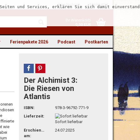
Kundenlogin
Merkzettel
Seiten und Services, erklären Sie sich damit einverstand
Ihr Warenkorb
0,00 EUR
r
Ferienpakete 2026
Podcast
Postkarten
teilen
pin it
Der Alchimist 3:
to erstellen
Die Riesen von
Atlantis
swort vergessen?
lorenen
ISBN:
978-3-96792-771-9
andiosen
ne
Lieferzeit:
ffinierte
Sofort lieferbar
t wie
Erschienen
24.07.2025
abei
am:
rium