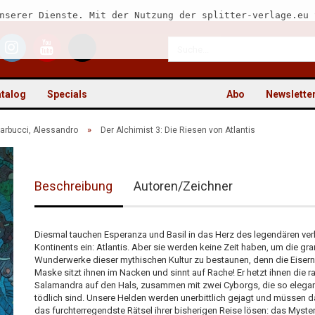
nserer Dienste. Mit der Nutzung der splitter-verlage.eu 
talog
Specials
Abo
Newslette
»
arbucci, Alessandro
Der Alchimist 3: Die Riesen von Atlantis
Beschreibung
Autoren/Zeichner
Kon
Pas
Diesmal tauchen Esperanza und Basil in das Herz des legendären ver
Kontinents ein: Atlantis. Aber sie werden keine Zeit haben, um die gr
Wunderwerke dieser mythischen Kultur zu bestaunen, denn die Eiser
Maske sitzt ihnen im Nacken und sinnt auf Rache! Er hetzt ihnen die ra
Salamandra auf den Hals, zusammen mit zwei Cyborgs, die so elegan
tödlich sind. Unsere Helden werden unerbittlich gejagt und müssen d
das furchterregendste Rätsel ihrer bisherigen Reise lösen: das Myste