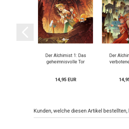
ollection 2:
Der Alchimist 1: Das
Der Alchi
a Christi
geheimnisvolle Tor
verbotene
80 EUR
14,95 EUR
14,9
Kunden, welche diesen Artikel bestellten,