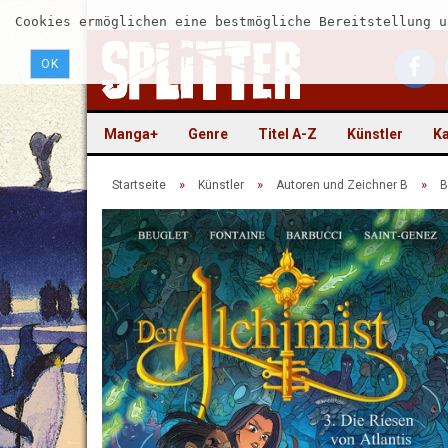
Cookies ermöglichen eine bestmögliche Bereitstellung u
OK
Manga+
Genre
Titel A-Z
Künstler
Ka
»
»
»
Startseite
Künstler
Autoren und Zeichner B
B