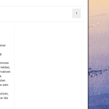
1
iner
gt
sammen.
Helden,
rnativen
s
uten
e sein
utzen,
er die