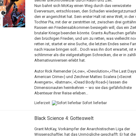
seither unkontrollierbar durch Raum und Zeit.
Nun bahnt sich McKay einen Weg durch das verwüstete
Everversum, entschlossen, den Schaden wiedergutzumac
den er angerichtet hat. Sein erster Halt ist eine Welt, in der
Tochter Pia, mit der er zerstritten ist, zwischen drei gottäh
Rassen ein Friedensabkommen besiegeln will, das ein Zeit
brutaler Kriege beenden könnte. Grants Auftauchen gefäh
den brüchigen Frieden, und um zu retten, was vielleicht no
retten ist, startet er eine Suche, die letzten Endes seine Fam
nach Hause bringen soll… Doch was ihn dort erwartet, ist 
schlimmer als die vielgestaltigen Schrecken, die er in zahl
Alternativuniversen erlebt hat.
Autor Rick Remender (»Low«, »Devolution«,»The Last Days
American Crime«) und Zeichner Matteo Scalera (»Secret
Avengers«, »Batman«, »Dead Body Road«) lassen die
Dimensionauten heimkehren – wo sie das gefährlichste
Abenteuer ihrer Reise erleben…
Lieferzeit:
Sofort lieferbar
Black Science 4: Gotteswelt
Grant McKay, Vorkämpfer der Anarchistischen Liga der
Wissenschaftler, hat das Unmögliche geschafft: Er hat die