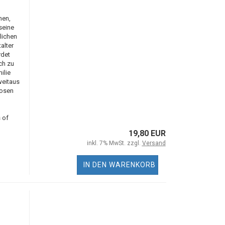
hen,
 seine
nlichen
alter
rdet
ch zu
ilie
weitaus
losen
 of
19,80 EUR
inkl. 7% MwSt. zzgl.
Versand
IN DEN WARENKORB