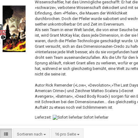
Wissenschaftler, hat das Unmögliche geschafft: Er hat die
»schwarze«, verbotene Wissenschaft dekodiert und mit se
Erfindung, dem »Pfeiler«, die Mauern der Wirklichkeit
durchbrochen. Doch der Pfeiler wurde sabotiert und wechs
seither unkontrollierbar Ort und Zeit im Everversum.
Als sein Team in einer Welt landet, die von einer Seuche be
ist, wird Grant McKay klar, dass jede Dimension, in der sie
waren, durch die Pfeiler-Technologie geschädigt wurde. U
Grant versucht, sich an das Dimensionauten-Credo zu halt
»Hinterlasse jede Welt besser, als du sie vorgefunden hast
droht sein Team auseinanderzufallen. Als die Uhr für den l
Sprung abläuft, riskiert Grant alles zu verlieren, wofür er 
hat, während er sich gleichzeitig bemüht, eine Welt zu rette
nicht die seine ist.
Autor Rick Remender (»Low«, »Devolution«,»The Last Days
American Crime«) und Zeichner Matteo Scalera (»Secret
Avengers«, »Batman«, »Dead Body Road«) sorgen für ein 
mit Schrecken bei den Dimensionauten… das gleichzeitig 
Auftakt zu etwas noch viel Schlimmerem ist.
Lieferzeit:
Sofort lieferbar
Sortieren nach
16 pro Seite