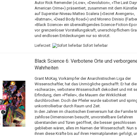
Autor Rick Remender (»Low«, »Devolution«, »The Last Day
American Crime«) präsentiert, zusammen mit dem Künstle
auf Superstar-Niveau Matteo Scalera (»Secret Avengers«,
»Batman«, »Dead Body Road«) und Moreno Dinisio (Farben
»Black Science« ein überwältigendes Science-Fiction-Epo
vor grenzenloser Vorstellungskraft, unerschöpflichem Gr
und endlosen Entdeckungen nur so strotzt.
Lieferzeit:
Sofort lieferbar
Black Science 6: Verbotene Orte und verborgen
Wahrheiten
Grant McKay, Vorkämpfer der Anarchistischen Liga der
Wissenschaftler, hat das Unmögliche geschafft: Er hat die
»schwarze«, verbotene Wissenschaft dekodiert und mit se
Erfindung, dem »Pfeiler«, die Mauern der Wirklichkeit
durchbrochen. Doch der Pfeiler wurde sabotiert und sprin
unkontrollierbar durch Raum und Zeit.
In den Jahren im chaotischen Everversum hat die Familie 
zahllose Dimensionen besucht, unvorstellbare Gefahren
überstanden und Türen geöffnet, die besser geschlossen
geblieben wären, alles im Namen der Wissenschaft. Nun s
ihnen diese Kräfte bis auf ihren Heimatplaneten gefolgt, u