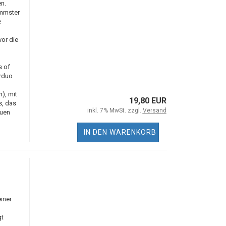
n.
immster
e
vor die
s of
rduo
), mit
19,80 EUR
s, das
inkl. 7% MwSt. zzgl.
Versand
auen
IN DEN WARENKORB
iner
gt