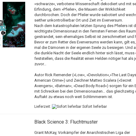
»schwarze«, verbotene Wissenschaft dekodiert und mit se
Erfindung, dem »Pfeiler«, die Mauern der Wirklichkeit
durchbrochen. Doch der Pfeiler wurde sabotiert und wechs
seither unkontrollierbar Ort und Zeit im Everversum.
Nach dem katastrophalen letzten Sprung des Pfeilers ist d
wichtigste Dimensionaut in den fernsten Fernen des Rau
gestrandet, sein ehemaliges Selbst ist zerschmettert und h
Bevor er zum Retter des Everversums werden kann, gilt es,
mal die Dämonen in der eigenen Seele zu besiegen. Und al
die dunkle Nacht der Seele endlich hinter sich lässt, muss 
feststellen, dass die Realität einen Helden nötiger hat als j
zuvor…
Autor Rick Remender (»Low«, »Devolution«,»The Last Days
American Crime«) und Zeichner Matteo Scalera (»Secret
Avengers«, »Batman«, »Dead Body Road«) sorgen für ein 
mit Schrecken bei den Dimensionauten… das gleichzeitig 
Auftakt zu etwas noch weit Schlimmerem ist.
Lieferzeit:
Sofort lieferbar
Black Science 3: Fluchtmuster
Grant McKay, Vorkämpfer der Anarchistischen Liga der