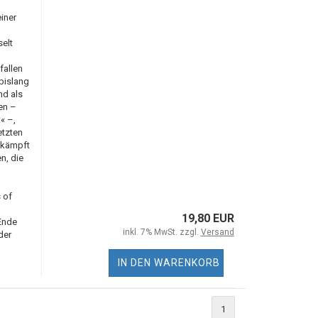
iner
elt
fallen
 bislang
nd als
en –
« –,
etzten
gekämpft
n, die
 of
19,80 EUR
Ende
inkl. 7% MwSt. zzgl.
Versand
der
IN DEN WARENKORB
1