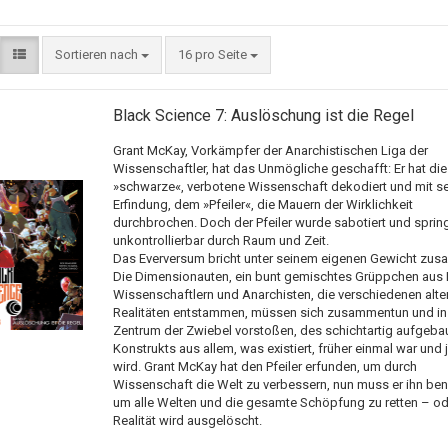
Sortieren nach
16 pro Seite
Black Science 7: Auslöschung ist die Regel
Grant McKay, Vorkämpfer der Anarchistischen Liga der
Wissenschaftler, hat das Unmögliche geschafft: Er hat die
»schwarze«, verbotene Wissenschaft dekodiert und mit se
Erfindung, dem »Pfeiler«, die Mauern der Wirklichkeit
durchbrochen. Doch der Pfeiler wurde sabotiert und sprin
unkontrollierbar durch Raum und Zeit.
Das Everversum bricht unter seinem eigenen Gewicht zu
Die Dimensionauten, ein bunt gemischtes Grüppchen aus 
Wissenschaftlern und Anarchisten, die verschiedenen alte
Realitäten entstammen, müssen sich zusammentun und in
Zentrum der Zwiebel vorstoßen, des schichtartig aufgeba
Konstrukts aus allem, was existiert, früher einmal war und j
wird. Grant McKay hat den Pfeiler erfunden, um durch
Wissenschaft die Welt zu verbessern, nun muss er ihn ben
um alle Welten und die gesamte Schöpfung zu retten – od
Realität wird ausgelöscht.