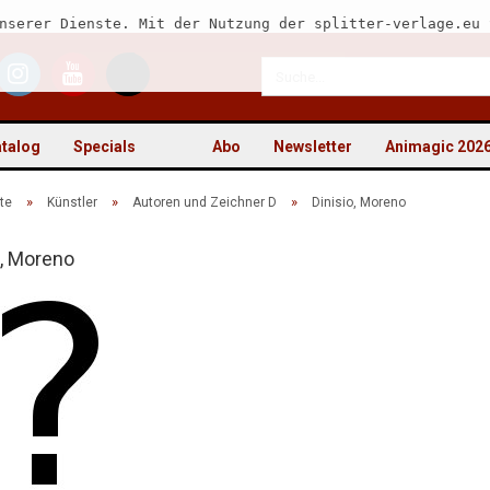
nserer Dienste. Mit der Nutzung der splitter-verlage.eu 
talog
Specials
Abo
Newsletter
Animagic 202
»
»
»
te
Künstler
Autoren und Zeichner D
Dinisio, Moreno
o, Moreno
Kon
Pas