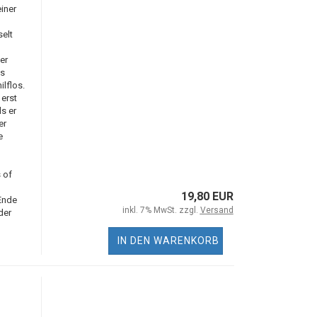
iner
elt
er
ms
ilflos.
 erst
s er
er
e
 of
19,80 EUR
Ende
inkl. 7% MwSt. zzgl.
Versand
der
IN DEN WARENKORB