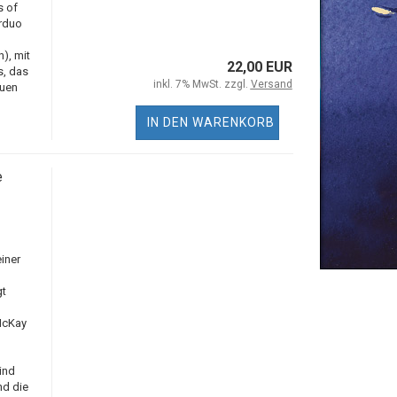
s of
rduo
), mit
22,00 EUR
s, das
inkl. 7% MwSt. zzgl.
Versand
auen
IN DEN WARENKORB
e
iner
gt
McKay
ind
nd die