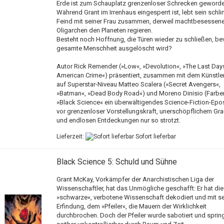
Erde ist zum Schauplatz grenzenloser Schrecken geworde
Während Grant im Irrenhaus eingesperrt ist, lebt sein schl
Feind mit seiner Frau zusammen, derweil machtbesessen
Oligarchen den Planeten regieren.
Besteht noch Hoffnung, die Türen wieder zu schließen, be
gesamte Menschheit ausgelöscht wird?
Autor Rick Remender (»Low«, »Devolution«, »The Last Day
American Crime«) präsentiert, zusammen mit dem Künstle
auf Superstar-Niveau Matteo Scalera (»Secret Avengers«,
»Batman«, »Dead Body Road«) und Moreno Dinisio (Farben
»Black Science« ein überwältigendes Science-Fiction-Epo
vor grenzenloser Vorstellungskraft, unerschöpflichem Gr
und endlosen Entdeckungen nur so strotzt.
Lieferzeit:
Sofort lieferbar
Black Science 5: Schuld und Sühne
Grant McKay, Vorkämpfer der Anarchistischen Liga der
Wissenschaftler, hat das Unmögliche geschafft: Er hat die
»schwarze«, verbotene Wissenschaft dekodiert und mit se
Erfindung, dem »Pfeiler«, die Mauern der Wirklichkeit
durchbrochen. Doch der Pfeiler wurde sabotiert und sprin