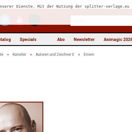
nserer Dienste. Mit der Nutzung der splitter-verlage.eu 
talog
Specials
Abo
Newsletter
Animagic 202
»
»
»
te
Künstler
Autoren und Zeichner E
Emem
Kon
Pas