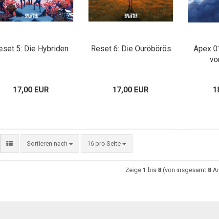
eset 5: Die Hybriden
Reset 6: Die Ouröbörös
Apex 0
vo
17,00 EUR
17,00 EUR
1
Sortieren nach
16 pro Seite
Zeige
1
bis
8
(von insgesamt
8
Ar