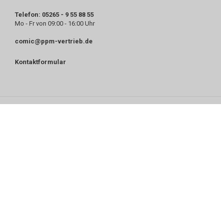
Telefon: 05265 - 9 55 88 55
Mo - Fr von 09:00 - 16:00 Uhr
comic@ppm-vertrieb.de
Kontaktformular