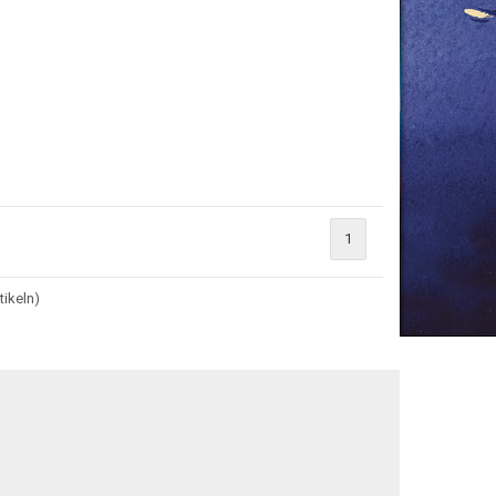
1
tikeln)