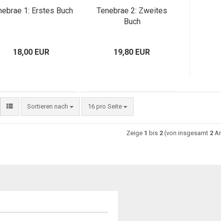
nebrae 1: Erstes Buch
Tenebrae 2: Zweites
Buch
18,00 EUR
19,80 EUR
Sortieren nach
16 pro Seite
Zeige
1
bis
2
(von insgesamt
2
Ar