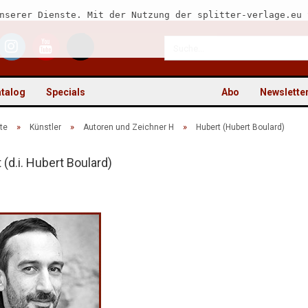
nserer Dienste. Mit der Nutzung der splitter-verlage.eu 
talog
Specials
Abo
Newslette
»
»
»
te
Künstler
Autoren und Zeichner H
Hubert (Hubert Boulard)
 (d.i. Hubert Boulard)
Kon
Pas