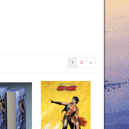
1
2
»