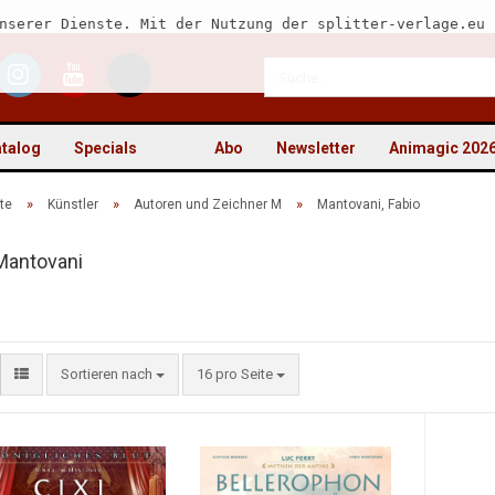
nserer Dienste. Mit der Nutzung der splitter-verlage.eu 
talog
Specials
Abo
Newsletter
Animagic 202
»
»
»
te
Künstler
Autoren und Zeichner M
Mantovani, Fabio
Mantovani
Kon
Pas
Sortieren nach
16 pro Seite