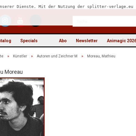
nserer Dienste. Mit der Nutzung der splitter-verlage.eu 
talog
Specials
Abo
Newsletter
Animagic 202
»
»
»
te
Künstler
Autoren und Zeichner M
Moreau, Mathieu
eu Moreau
Kon
Pas