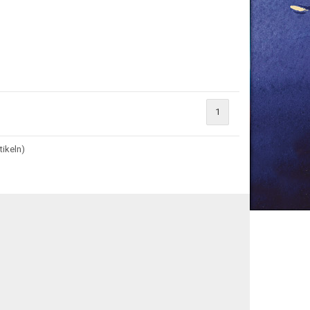
1
tikeln)