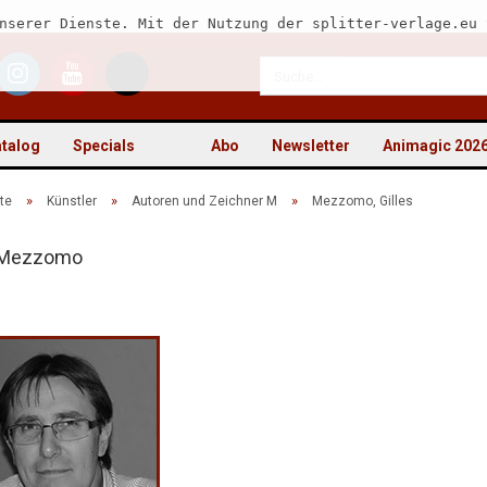
nserer Dienste. Mit der Nutzung der splitter-verlage.eu 
talog
Specials
Abo
Newsletter
Animagic 202
»
»
»
te
Künstler
Autoren und Zeichner M
Mezzomo, Gilles
s Mezzomo
Kon
Pas