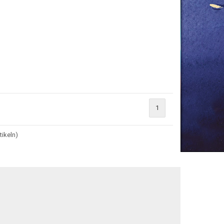
1
tikeln)