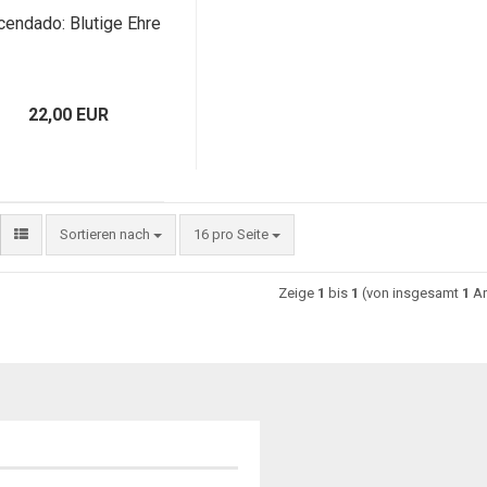
cendado: Blutige Ehre
22,00 EUR
Sortieren nach
16 pro Seite
Zeige
1
bis
1
(von insgesamt
1
Ar