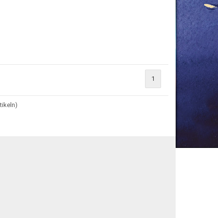
1
tikeln)