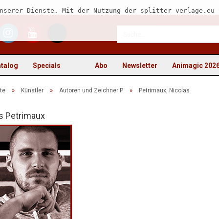
nserer Dienste. Mit der Nutzung der splitter-verlage.eu 
talog
Specials
Abo
Newsletter
Animagic 202
»
»
»
te
Künstler
Autoren und Zeichner P
Petrimaux, Nicolas
s Petrimaux
Kon
Pas