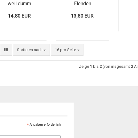
weil dumm
Elenden
14,80 EUR
13,80 EUR
Sortieren nach
16 pro Seite
Zeige
1
bis
2
(von insgesamt
2
Ar
*
Angaben erforderlich