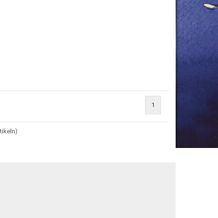
1
tikeln)