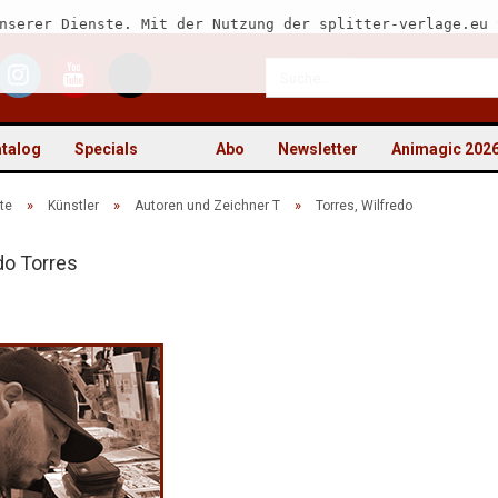
nserer Dienste. Mit der Nutzung der splitter-verlage.eu 
talog
Specials
Abo
Newsletter
Animagic 202
»
»
»
te
Künstler
Autoren und Zeichner T
Torres, Wilfredo
do Torres
Kon
Pas