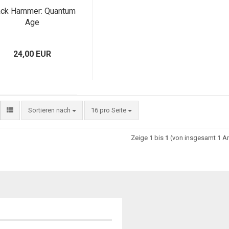
ack Hammer: Quantum
Age
24,00 EUR
Sortieren nach
16 pro Seite
Zeige
1
bis
1
(von insgesamt
1
Ar