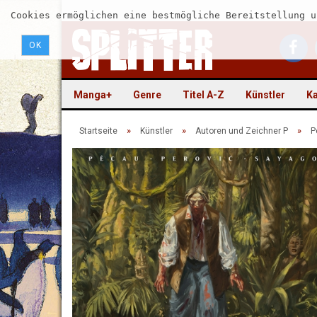
Cookies ermöglichen eine bestmögliche Bereitstellung u
OK
Manga+
Genre
Titel A-Z
Künstler
Ka
»
»
»
Startseite
Künstler
Autoren und Zeichner P
P