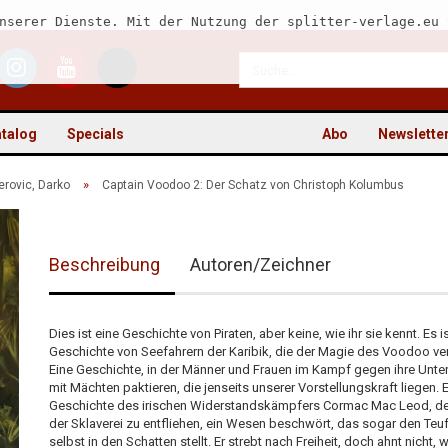
nserer Dienste. Mit der Nutzung der splitter-verlage.eu 
talog
Specials
Abo
Newslette
»
erovic, Darko
Captain Voodoo 2: Der Schatz von Christoph Kolumbus
Beschreibung
Autoren/Zeichner
Kon
Pas
Dies ist eine Geschichte von Piraten, aber keine, wie ihr sie kennt. Es i
Geschichte von Seefahrern der Karibik, die der Magie des Voodoo ver
Eine Geschichte, in der Männer und Frauen im Kampf gegen ihre Unte
mit Mächten paktieren, die jenseits unserer Vorstellungskraft liegen. E
Geschichte des irischen Widerstandskämpfers Cormac Mac Leod, de
der Sklaverei zu entfliehen, ein Wesen beschwört, das sogar den Teuf
selbst in den Schatten stellt. Er strebt nach Freiheit, doch ahnt nicht, 