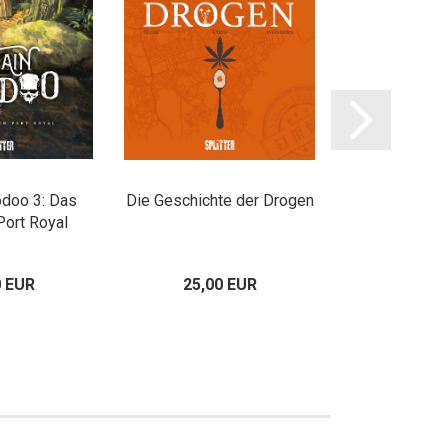
odoo 3: Das
Die Geschichte der Drogen
Königliches Bl
Port Royal
Bathory – Di
0 EUR
25,00 EUR
18,00