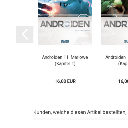
er zerbrochene
Androiden 11: Marlowe
Androiden 
raum
(Kapitel 1)
(Kapi
00 EUR
16,00 EUR
16,0
Kunden, welche diesen Artikel bestellten,