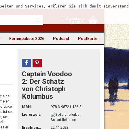
Kundenlogin
Merkzettel
Seiten und Services, erklären Sie sich damit einverstand
Ihr Warenkorb
0,00 EUR
r
Ferienpakete 2026
Podcast
Postkarten
teilen
pin it
Captain Voodoo
to erstellen
2: Der Schatz
von Christoph
swort vergessen?
Kolumbus
st eine
fielen.
rdrücker
ISBN:
978-3-98721-126-3
s ist die
Lieferzeit:
r, um
Sofort lieferbar
el
was er
Erschienen
22.11.2023