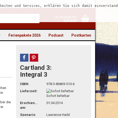
Kundenlogin
Merkzettel
Seiten und Services, erklären Sie sich damit einverstand
Ihr Warenkorb
0,00 EUR
r
Ferienpakete 2026
Podcast
Postkarten
teilen
pin it
Cartland 3:
to erstellen
Integral 3
swort vergessen?
ISBN:
978-3-86869-510-6
ichen
Lieferzeit:
ie
Sofort lieferbar
über die
Erschienen
01.04.2014
rei
am:
Szenario
Lawrence Harlé