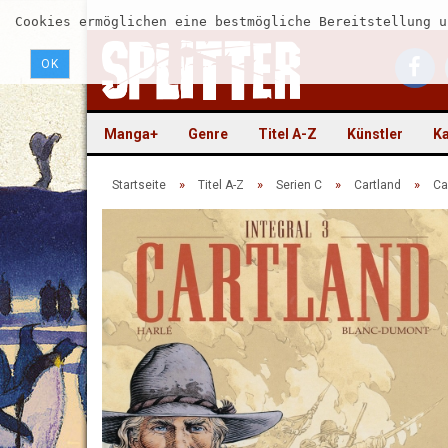
Cookies ermöglichen eine bestmögliche Bereitstellung u
OK
Manga+
Genre
Titel A-Z
Künstler
Ka
»
»
»
»
Startseite
Titel A-Z
Serien C
Cartland
Ca