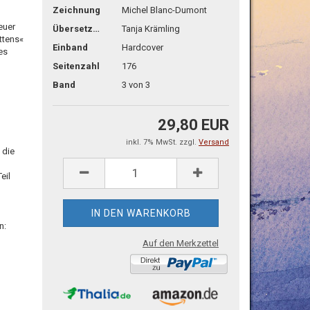
Zeichnung
Michel Blanc-Dumont
d
euer
Übersetzg.
Tanja Krämling
ttens«
Einband
Hardcover
es
Seitenzahl
176
Band
3 von 3
29,80 EUR
inkl. 7% MwSt. zzgl.
Versand
 die
eil
n:
Auf den Merkzettel