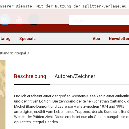
nserer Dienste. Mit der Nutzung der splitter-verlage.eu 
talog
Specials
Abo
Newslette
rtland 3: Integral 3
Beschreibung
Autoren/Zeichner
Kon
Pas
Endlich erscheint einer der großen Western-Klassiker in einer einheitl
und definitiven Edition. Die zehnbändige Reihe »Jonathan Cartland«, d
Michel Blanc-Dumont und Laurence Harlé zwischen 1974 und 1995
anfertigten, erzählt vom Leben eines Trappers, der als Kundschafter 
Weiten der Prärien zieht. Diese erscheint nun als Gesamtausgabe in d
opulenten Integral-Bänden.