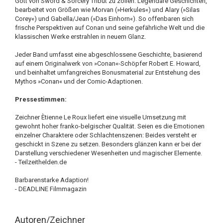
Gott von Sword & Sorcery Tribut zu zollen. Legendäre Geschichten,
bearbeitet von Größen wie Morvan (»Herkules«) und Alary (»Silas
Corey«) und Gabella/Jean (»Das Einhorn«). So offenbaren sich
frische Perspektiven auf Conan und seine gefährliche Welt und die
klassischen Werke erstrahlen in neuem Glanz.
Jeder Band umfasst eine abgeschlossene Geschichte, basierend
auf einem Originalwerk von »Conan«-Schöpfer Robert E. Howard,
und beinhaltet umfangreiches Bonusmaterial zur Entstehung des
Mythos »Conan« und der Comic-Adaptionen.
Pressestimmen:
Zeichner Ètienne Le Roux liefert eine visuelle Umsetzung mit
gewohnt hoher franko-belgischer Qualität. Seien es die Emotionen
einzelner Charaktere oder Schlachtenszenen: Beides versteht er
geschickt in Szene zu setzen. Besonders glänzen kann er bei der
Darstellung verschiedener Wesenheiten und magischer Elemente.
- Teilzeithelden.de
Barbarenstarke Adaption!
- DEADLINE Filmmagazin
Autoren/Zeichner