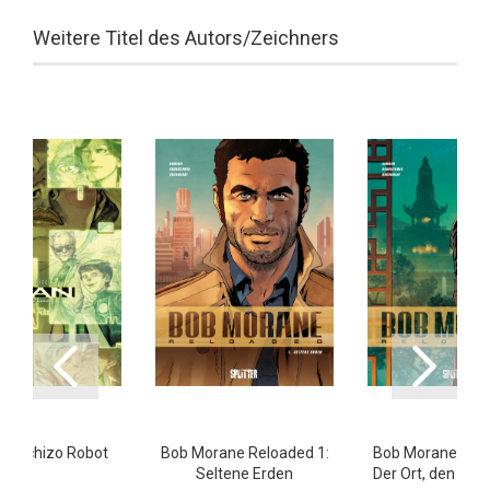
Weitere Titel des Autors/Zeichners
5: Schizo Robot
Bob Morane Reloaded 1:
Bob Morane Relo
Seltene Erden
Der Ort, den es n