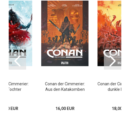
 der Cimmerier:
Conan der Cimmerier:
Conan der Cimmer
irs Tochter
Aus den Katakomben
dunkle Fre
18,00 EUR
16,00 EUR
18,00 EU