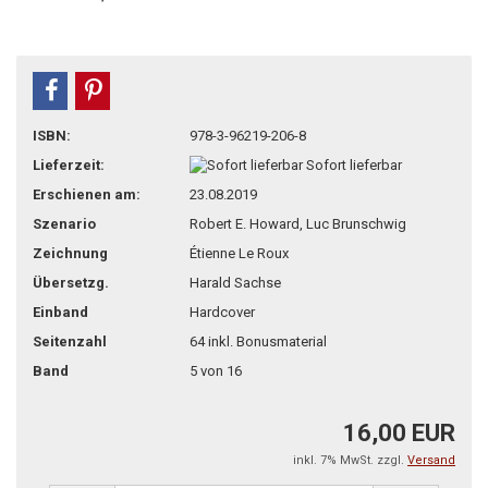
teilen
pin it
ISBN:
978-3-96219-206-8
Lieferzeit:
Sofort lieferbar
Erschienen am:
23.08.2019
Szenario
Robert E. Howard, Luc Brunschwig
Zeichnung
Étienne Le Roux
Übersetzg.
Harald Sachse
Einband
Hardcover
Seitenzahl
64 inkl. Bonusmaterial
Band
5 von 16
16,00 EUR
inkl. 7% MwSt. zzgl.
Versand