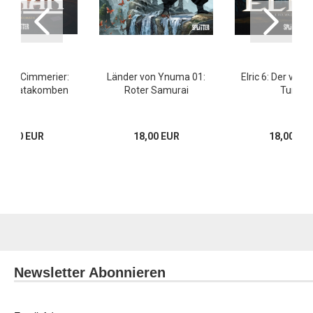
 der Cimmerier:
Länder von Ynuma 01:
Elric 6: Der verz
en Katakomben
Roter Samurai
Turm
16,00 EUR
18,00 EUR
18,00 EU
Newsletter Abonnieren