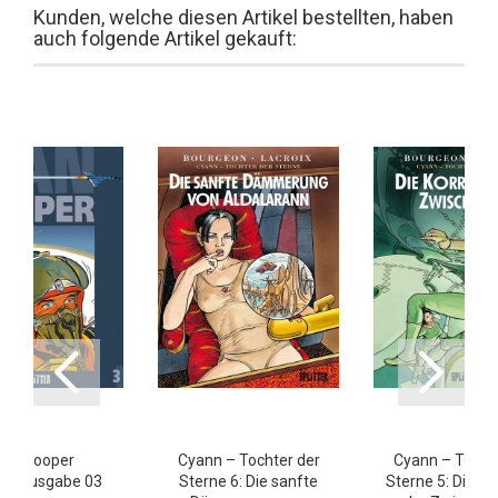
Kunden, welche diesen Artikel bestellten, haben
auch folgende Artikel gekauft:
an Cooper
Cyann – Tochter der
Cyann – Tochte
mtausgabe 03
Sterne 6: Die sanfte
Sterne 5: Die Ko