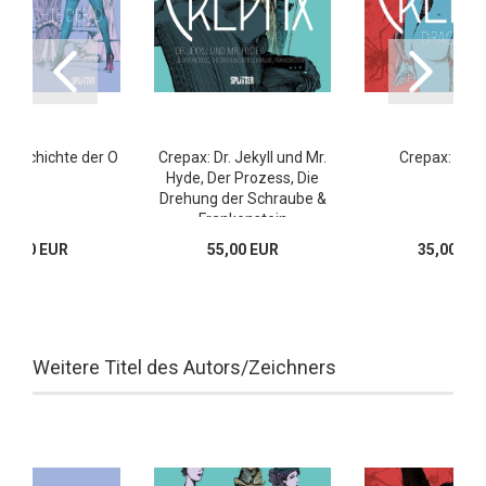
 Geschichte der O
Crepax: Dr. Jekyll und Mr.
Crepax: Drac
Hyde, Der Prozess, Die
Drehung der Schraube &
Frankenstein
59,80 EUR
55,00 EUR
35,00 EU
Weitere Titel des Autors/Zeichners