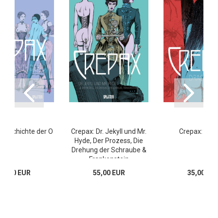
 Geschichte der O
Crepax: Dr. Jekyll und Mr.
Crepax: Drac
Hyde, Der Prozess, Die
Drehung der Schraube &
Frankenstein
59,80 EUR
55,00 EUR
35,00 EU