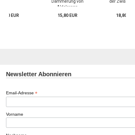
Dämmerung von
der Zwischen
Aldalarann
34,00 EUR
15,80 EUR
18,80 EU
Newsletter Abonnieren
*
Email-Adresse
Vorname