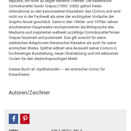
explizite, um nicht zu sagen extreme Themen: Der italienische
Comickünstler Guido Crepax (1933–2003) gehört heute
international zu den kanonisierten Klassikern des Comics und wird
nicht nur in der Fachwelt als einer der wichtigsten Vorläufer der
Graphic Novel geschätzt. Seine in den 1960er- und 1970er-Jahren
erschienenen Hauptwerke revolutionierten die Bildsprache des
Mediums und inspirierten weltweit unzählige Comickünstler*innen.
Crepax fasziniert und polarisiert. Das gilt sowohl für seine
zahlreichen Adaptionen literarischer Klassiker als auch für seine
erotischen Werke. Splitter editiert eine Auswahl seiner Comics in
hochwertiger Ausstattung, neuer Übersetzung und mit exklusiven
Covern für den deutschsprachigen Markt.
Dieses Buch ist »Splitternackt« – ein erotischer Comic für
Erwachsene.
Autoren/Zeichner
teilen
pin it
ISBN:
978-3-98721-481-3