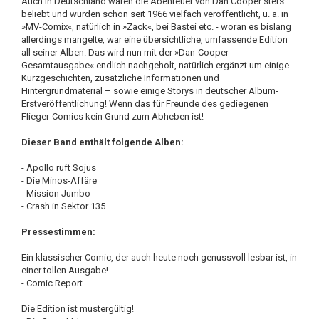
Auch in Deutschland waren die Abenteuer von Dan Cooper stets
beliebt und wurden schon seit 1966 vielfach veröffentlicht, u. a. in
»MV-Comix«, natürlich in »Zack«, bei Bastei etc. - woran es bislang
allerdings mangelte, war eine übersichtliche, umfassende Edition
all seiner Alben. Das wird nun mit der »Dan-Cooper-
Gesamtausgabe« endlich nachgeholt, natürlich ergänzt um einige
Kurzgeschichten, zusätzliche Informationen und
Hintergrundmaterial – sowie einige Storys in deutscher Album-
Erstveröffentlichung! Wenn das für Freunde des gediegenen
Flieger-Comics kein Grund zum Abheben ist!
Dieser Band enthält folgende Alben:
- Apollo ruft Sojus
- Die Minos-Affäre
- Mission Jumbo
- Crash in Sektor 135
Pressestimmen:
Ein klassischer Comic, der auch heute noch genussvoll lesbar ist, in
einer tollen Ausgabe!
- Comic Report
Die Edition ist mustergültig!