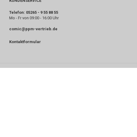
KUNDENSERVICE
Telefon: 05265 - 9 55 88 55
Mo - Fr von 09:00 - 16:00 Uhr
comic@ppm-vertrieb.de
Kontaktformular