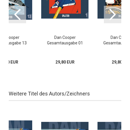
an Cooper
Dan Cooper
Dan Coope
mtausgabe 13
Gesamtausgabe 01
Gesamtausga
34,80 EUR
29,80 EUR
29,80 EU
Weitere Titel des Autors/Zeichners