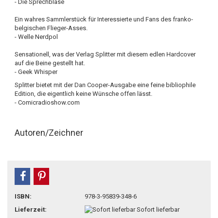
- Die Sprechblase
Ein wahres Sammlerstück für Interessierte und Fans des franko-
belgischen Flieger-Asses.
- Welle Nerdpol
Sensationell, was der Verlag Splitter mit diesem edlen Hardcover
auf die Beine gestellt hat.
- Geek Whisper
Splitter bietet mit der Dan Cooper-Ausgabe eine feine bibliophile
Edition, die eigentlich keine Wünsche offen lässt.
- Comicradioshow.com
Autoren/Zeichner
teilen
pin it
ISBN:
978-3-95839-348-6
Lieferzeit:
Sofort lieferbar