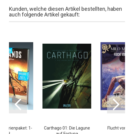
Kunden, welche diesen Artikel bestellten, haben
auch folgende Artikel gekauft:
s Ferienpaket: 1-
Carthago 01: Die Lagune
Flucht von Pir
3
auf Fortuna