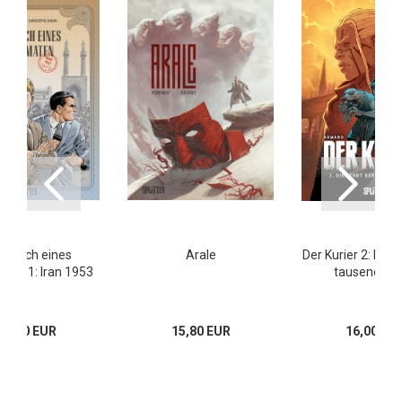
gebuch eines
Arale
Der Kurier 2: Die 
aten 1: Iran 1953
tausend Pfe
16,00 EUR
15,80 EUR
16,00 EU