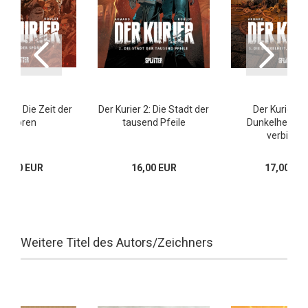
ier 4: Die Zeit der
Der Kurier 2: Die Stadt der
Der Kurier 3:
Sporen
tausend Pfeile
Dunkelheit, di
verbindet
18,00 EUR
16,00 EUR
17,00 EU
Weitere Titel des Autors/Zeichners