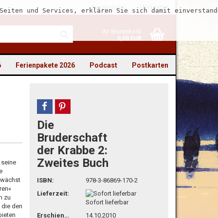
Kundenlogin
Merkzettel
Seiten und Services, erklären Sie sich damit einverstand
Ihr Warenkorb
0,00 EUR
6
Ferienpakete 2026
Podcast
Postkarten
teilen
pin it
Die
to erstellen
Bruderschaft
der Krabbe 2:
swort vergessen?
Zweites Buch
 seine
e
n wächst
ISBN:
978-3-86869-170-2
ren«
Lieferzeit:
m zu
Sofort lieferbar
 die den
bieten
Erschienen
14.10.2010