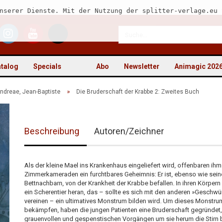
nserer Dienste. Mit der Nutzung der splitter-verlage.eu 
talog
Specials
Abo
Newsletter
Animagic 202
»
ndreae, Jean-Baptiste
Die Bruderschaft der Krabbe 2: Zweites Buch
Beschreibung
Autoren/Zeichner
Kon
Pas
Als der kleine Mael ins Krankenhaus eingeliefert wird, offenbaren ihm
Zimmerkameraden ein furchtbares Geheimnis: Er ist, ebenso wie sein
Bettnachbarn, von der Krankheit der Krabbe befallen. In ihren Körper
ein Scherentier heran, das – sollte es sich mit den anderen »Geschwü
vereinen – ein ultimatives Monstrum bilden wird. Um dieses Monstru
bekämpfen, haben die jungen Patienten eine Bruderschaft gegründet,
grauenvollen und gespenstischen Vorgängen um sie herum die Stirn 