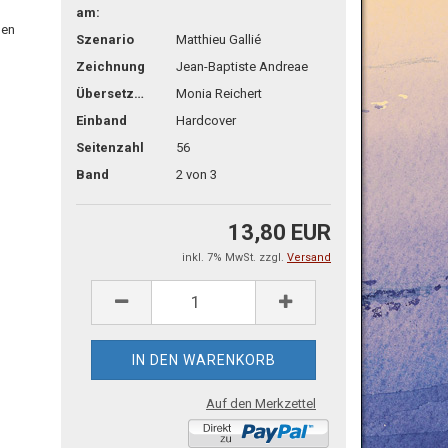
am:
hen
Szenario
Matthieu Gallié
Zeichnung
Jean-Baptiste Andreae
Übersetzg.
Monia Reichert
Einband
Hardcover
Seitenzahl
56
Band
2 von 3
13,80 EUR
inkl. 7% MwSt. zzgl.
Versand
Auf den Merkzettel