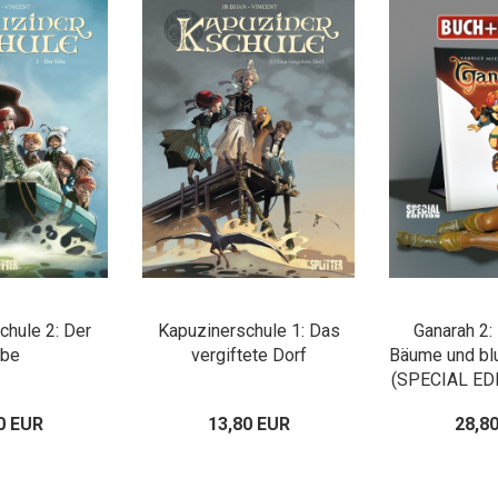
chule 2: Der
Kapuzinerschule 1: Das
Ganarah 2: 
rbe
vergiftete Dorf
Bäume und blu
(SPECIAL EDI
Fig
0 EUR
13,80 EUR
28,8