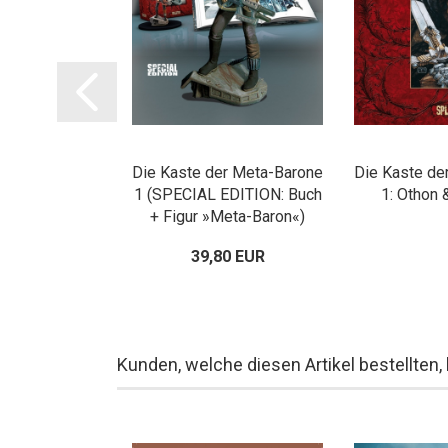
em Incal
Die Kaste der Meta-Barone
Die Kaste de
tausgabe
1 (SPECIAL EDITION: Buch
1: Othon 
+ Figur »Meta-Baron«)
80 EUR
39,80 EUR
Kunden, welche diesen Artikel bestellten,