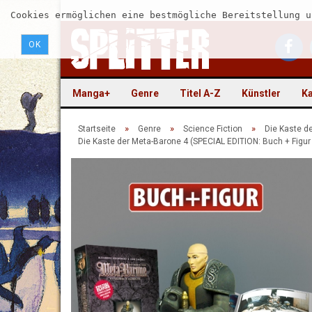
Cookies ermöglichen eine bestmögliche Bereitstellung u
OK
Manga+
Genre
Titel A-Z
Künstler
Ka
»
»
»
Startseite
Genre
Science Fiction
Die Kaste d
Die Kaste der Meta-Barone 4 (SPECIAL EDITION: Buch + Figur