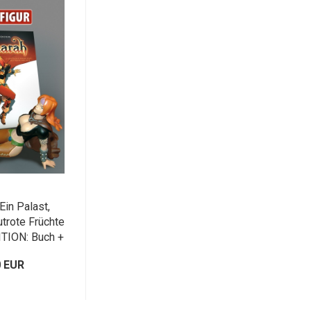
Ein Palast,
trote Früchte
TION: Buch +
ur)
0 EUR