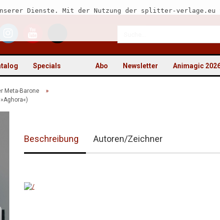
nserer Dienste. Mit der Nutzung der splitter-verlage.eu 
talog
Specials
Abo
Newsletter
Animagic 202
»
er Meta-Barone
 »Aghora«)
Kon
Beschreibung
Autoren/Zeichner
Pas