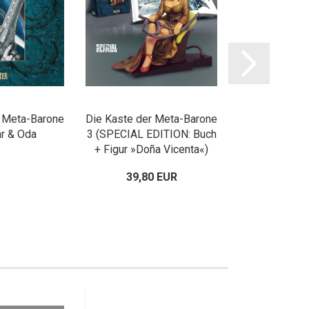
r Meta-Barone
Die Kaste der Meta-Barone
Die Kaste der
ar & Oda
3 (SPECIAL EDITION: Buch
3: Eisenha
+ Figur »Doña Vicenta«)
Vice
39,80 EUR