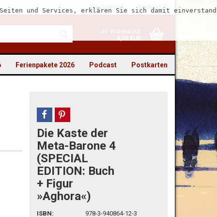
Kundenlogin
Merkzettel
Seiten und Services, erklären Sie sich damit einverstand
Ihr Warenkorb
0,00 EUR
6
Ferienpakete 2026
Podcast
Postkarten
teilen
pin it
Die Kaste der
to erstellen
Meta-Barone 4
swort vergessen?
(SPECIAL
EDITION: Buch
+ Figur
»Aghora«)
ISBN:
978-3-940864-12-3