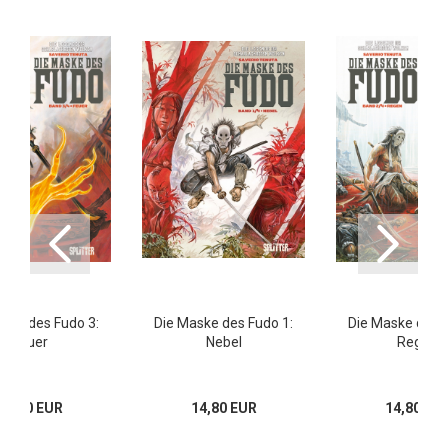
ske des Fudo 3:
Die Maske des Fudo 1:
Die Maske des F
Feuer
Nebel
Regen
15,00 EUR
14,80 EUR
14,80 EU