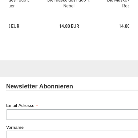
Feuer
Nebel
Regen
15,00 EUR
14,80 EUR
14,80 EU
Newsletter Abonnieren
*
Email-Adresse
Vorname