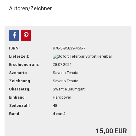
Autoren/Zeichner
teilen
pin it
ISBN:
978-3-95839-466-7
Lieferzeit:
Sofort lieferbar
Erschienen am:
28.07.2021
Szenario
Saverio Tenuta
Zeichnung
Saverio Tenuta
Übersetzg.
Swantje Baumgart
Einband
Hardcover
Seitenzahl
48
Band
4 von 4
15,00 EUR