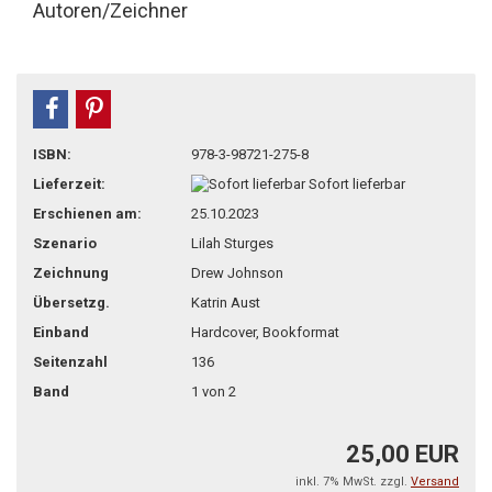
Autoren/Zeichner
teilen
pin it
ISBN:
978-3-98721-275-8
Lieferzeit:
Sofort lieferbar
Erschienen am:
25.10.2023
Szenario
Lilah Sturges
Zeichnung
Drew Johnson
Übersetzg.
Katrin Aust
Einband
Hardcover, Bookformat
Seitenzahl
136
Band
1 von 2
25,00 EUR
inkl. 7% MwSt. zzgl.
Versand