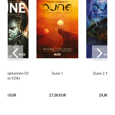
aus Harkonnen 03
Dune 1
Dune 2: Muad
mitierte VZA)
39,80 EUR
27,00 EUR
29,80 EU