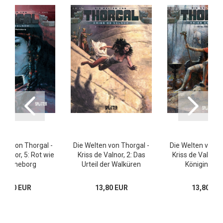
ten von Thorgal -
Die Welten von Thorgal -
Die Welten von T
 Valnor, 5: Rot wie
Kriss de Valnor, 2: Das
Kriss de Valnor, 
er Raheborg
Urteil der Walküren
Königin wür
13,80 EUR
13,80 EUR
13,80 EU