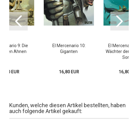
rcenario 9: Die
El Mercenario 10:
El Mercenario 1
lorenen Ahnen
Giganten
Wächter der sc
Sonne
16,80 EUR
16,80 EUR
16,80 EU
Kunden, welche diesen Artikel bestellten, haben
auch folgende Artikel gekauft: