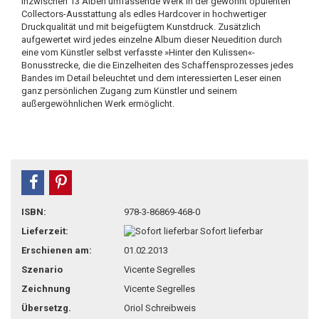
inzwischen 13 Alben umfassende Werk in der gewohnt opulenten
Collectors-Ausstattung als edles Hardcover in hochwertiger
Druckqualität und mit beigefügtem Kunstdruck. Zusätzlich
aufgewertet wird jedes einzelne Album dieser Neuedition durch
eine vom Künstler selbst verfasste »Hinter den Kulissen«-
Bonusstrecke, die die Einzelheiten des Schaffensprozesses jedes
Bandes im Detail beleuchtet und dem interessierten Leser einen
ganz persönlichen Zugang zum Künstler und seinem
außergewöhnlichen Werk ermöglicht.
teilen
pin it
ISBN:
978-3-86869-468-0
Lieferzeit:
Sofort lieferbar
Erschienen am:
01.02.2013
Szenario
Vicente Segrelles
Zeichnung
Vicente Segrelles
Übersetzg.
Oriol Schreibweis