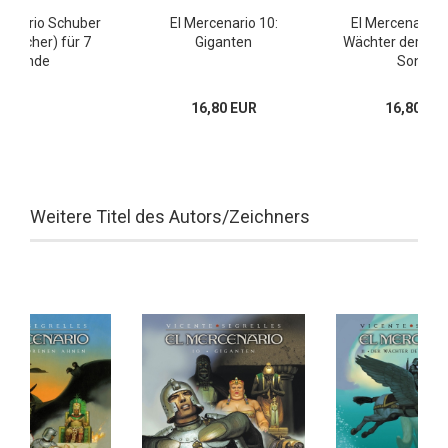
cenario Schuber
El Mercenario 10:
El Mercenario 1
e Bücher) für 7
Giganten
Wächter der sc
Bände
Sonne
16,80 EUR
16,80 EU
Weitere Titel des Autors/Zeichners