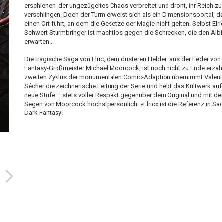
erschienen, der ungezügeltes Chaos verbreitet und droht, ihr Reich zu
verschlingen. Doch der Turm erweist sich als ein Dimensionsportal, d
einen Ort führt, an dem die Gesetze der Magie nicht gelten. Selbst Elri
Schwert Sturmbringer ist machtlos gegen die Schrecken, die den Alb
erwarten...
Die tragische Saga von Elric, dem düsteren Helden aus der Feder von
Fantasy-Großmeister Michael Moorcock, ist noch nicht zu Ende erzähl
zweiten Zyklus der monumentalen Comic-Adaption übernimmt Valent
Sécher die zeichnerische Leitung der Serie und hebt das Kultwerk auf
neue Stufe – stets voller Respekt gegenüber dem Original und mit d
Segen von Moorcock höchstpersönlich. »Elric« ist die Referenz in Sa
Dark Fantasy!