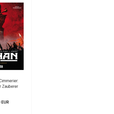
Cimmerier:
r Zauberer
0 EUR