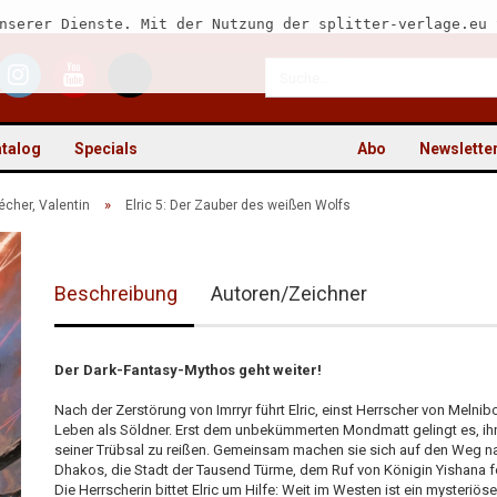
nserer Dienste. Mit der Nutzung der splitter-verlage.eu 
talog
Specials
Abo
Newslette
»
écher, Valentin
Elric 5: Der Zauber des weißen Wolfs
Beschreibung
Autoren/Zeichner
Kon
Pas
Der Dark-Fantasy-Mythos geht weiter!
Nach der Zerstörung von Imrryr führt Elric, einst Herrscher von Melnib
Leben als Söldner. Erst dem unbekümmerten Mondmatt gelingt es, ih
seiner Trübsal zu reißen. Gemeinsam machen sie sich auf den Weg n
Dhakos, die Stadt der Tausend Türme, dem Ruf von Königin Yishana f
Die Herrscherin bittet Elric um Hilfe: Weit im Westen ist ein mysteriös