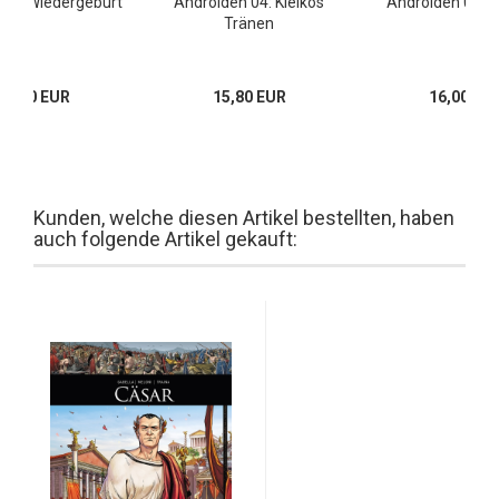
 18: Wiedergeburt
Androiden 04: Kielkos
Androiden 08: O
Tränen
17,00 EUR
15,80 EUR
16,00 EU
Kunden, welche diesen Artikel bestellten, haben
auch folgende Artikel gekauft: