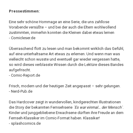
Pressestimmen:
Eine sehr schöne Hommage an eine Serie, die uns zahllose
Vorabende versüßte – und bei der auch die Eltern wohlwollend
zustimmten, immerhin konnten die Kleinen dabei etwas lernen
- Comicleser.de
Überraschend flott zu lesen und man bekommt wirklich das Gefühl,
auf eine unterhaltsame Art etwas zu erlernen. Und wenn man was
vielleicht schon wusste und eventuell gar wieder vergessen hatte,
so wird dieses verblasste Wissen durch die Lektüre dieses Bandes
aufgefrischt.
- Comic-Report.de
Frisch, modern und der heutigen Zeit angepasst – sehr gelungen.
- Nerd-Pub.de
Das Hardcover zeigt in wundervollen, kindgerechten Illustrationen
die Story der bekannten Fernsehserie
´Es war einmal… der Mensch`
.
Kinder und junggebliebene Erwachsene dürften ihre Freude an dem
Fernseh-Klassiker im Comic-Format haben. Klassiker!
- splashcomics.de