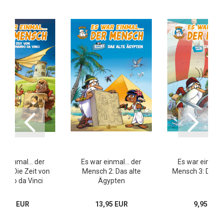
r einmal... der
Es war einmal... der
Es war einmal..
 6: Die Zeit von
Mensch 2: Das alte
Mensch 3: Die W
ardo da Vinci
Ägypten
9,95 EUR
13,95 EUR
9,95 EUR