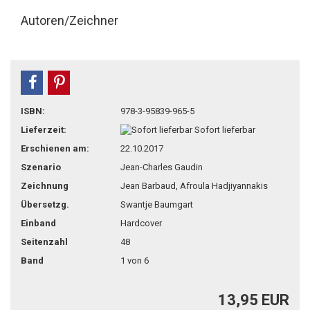
Autoren/Zeichner
teilen
pin it
ISBN:
978-3-95839-965-5
Lieferzeit:
Sofort lieferbar
Erschienen am:
22.10.2017
Szenario
Jean-Charles Gaudin
Zeichnung
Jean Barbaud, Afroula Hadjiyannakis
Übersetzg.
Swantje Baumgart
Einband
Hardcover
Seitenzahl
48
Band
1 von 6
13,95 EUR