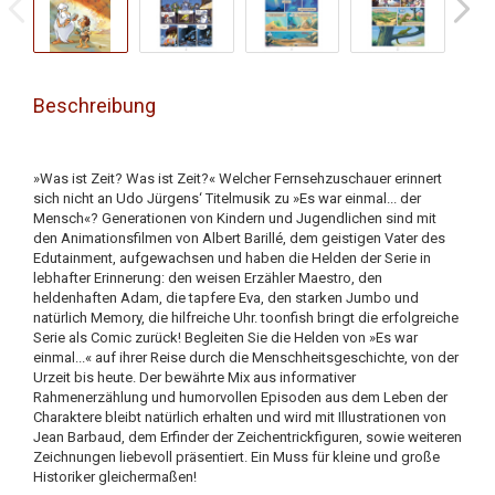
Beschreibung
»Was ist Zeit? Was ist Zeit?« Welcher Fernsehzuschauer erinnert
sich nicht an Udo Jürgens‘ Titelmusik zu »Es war einmal... der
Mensch«? Generationen von Kindern und Jugendlichen sind mit
den Animationsfilmen von Albert Barillé, dem geistigen Vater des
Edutainment, aufgewachsen und haben die Helden der Serie in
lebhafter Erinnerung: den weisen Erzähler Maestro, den
heldenhaften Adam, die tapfere Eva, den starken Jumbo und
natürlich Memory, die hilfreiche Uhr. toonfish bringt die erfolgreiche
Serie als Comic zurück! Begleiten Sie die Helden von »Es war
einmal...« auf ihrer Reise durch die Menschheitsgeschichte, von der
Urzeit bis heute. Der bewährte Mix aus informativer
Rahmenerzählung und humorvollen Episoden aus dem Leben der
Charaktere bleibt natürlich erhalten und wird mit Illustrationen von
Jean Barbaud, dem Erfinder der Zeichentrickfiguren, sowie weiteren
Zeichnungen liebevoll präsentiert. Ein Muss für kleine und große
Historiker gleichermaßen!